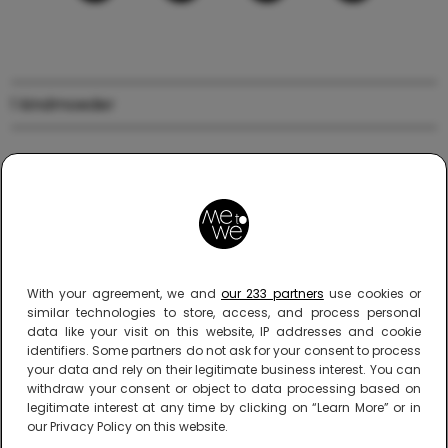
1 kind
moeder
De onzichtbare woede
van moeders: als alle
kleine dingen zich
With your agreement, we and
our 233 partners
use cookies or
similar technologies to store, access, and process personal
opstapelen
data like your visit on this website, IP addresses and cookie
identifiers. Some partners do not ask for your consent to process
your data and rely on their legitimate business interest. You can
withdraw your consent or object to data processing based on
legitimate interest at any time by clicking on “Learn More” or in
our Privacy Policy on this website.