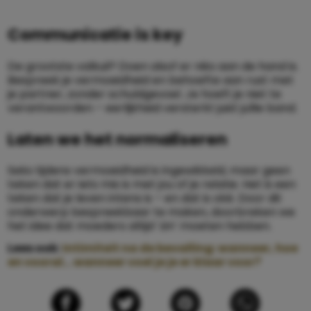
Communicatie is key
De grootste valkuil? Doen alsof er niks aan de hand is.
Bespreek je vermoeidheid en behoefte aan rust met
je partner, zonder schuldgevoel. Je hoeft je niet te
verantwoorden – eerlijkheid versterkt juist jullie band.
Laten we het normaliseren
Seks tijdens vermoeidheid is ingewikkeld, maar geen
teken dat er iets mis is met jou of je relatie. Het is een
teken dat je leven intens is – en dat is oké. Door dit
onderwerp bespreekbaar te maken, doorbreken we
het idee dat moeders altijd ‘zin’ moeten hebben.
Lees ook:
Intimiteit na de bevalling: wanneer, hoe
en vooral… wanneer voel je je er klaar voor?