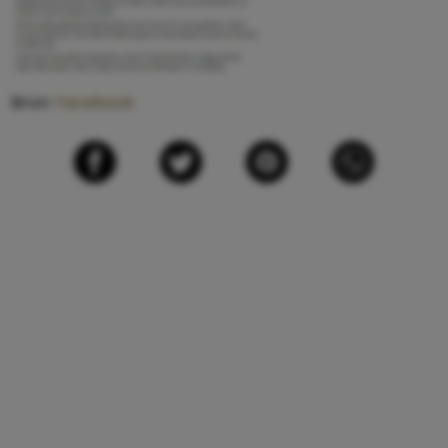
Bron:
Facebook