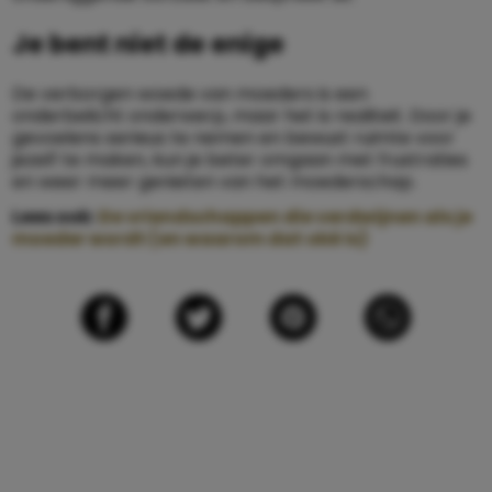
Je bent niet de enige
De verborgen woede van moeders is een
onderbelicht onderwerp, maar het is realiteit. Door je
gevoelens serieus te nemen en bewust ruimte voor
jezelf te maken, kun je beter omgaan met frustraties
en weer meer genieten van het moederschap.
Lees ook:
De vriendschappen die verdwijnen als je
moeder wordt (en waarom dat oké is)