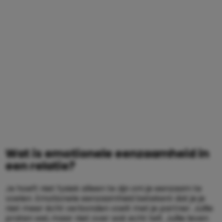
Wat is emotionele eenzaamheid in
een relatie?
Je hoeft niet fysiek alleen te zijn om je eenzaam te
voelen. Emotionele eenzaamheid betekent dat je je
niet meer écht verbonden voelt met je partner. Jullie
praten wel, maar niet over wat echt telt. Jullie leven