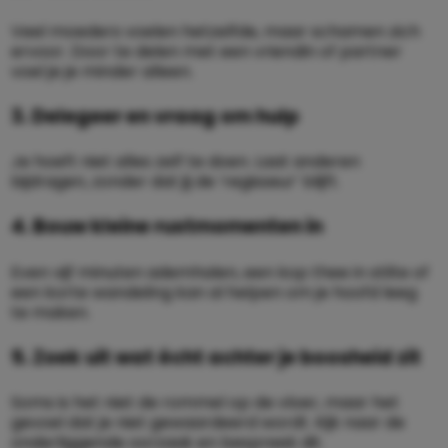
Veel moeders voelen hetzelfde, maar schamen zich
ervoor. Door te delen met een vriendin of partner
voel je je minder alleen.
3. Delegeer en vraag om hulp
Je hoeft niet alles zelf te doen. Laat anderen
bijdragen, zonder dat jij de ‘regisseur’ blijft.
4. Bouw kleine rustmomenten in
Even vijf minuten ademhalen, een kop thee in stilte of
een korte wandeling kan al helpen om je hoofd leeg
te maken.
5. Zoek uit wat écht achter je boosheid zit
Soms is het niet de rommel op de vloer, maar het
gevoel dat je niet gewaardeerd wordt. Kijk naar de
onderliggende oorzaak en bespreek dit.