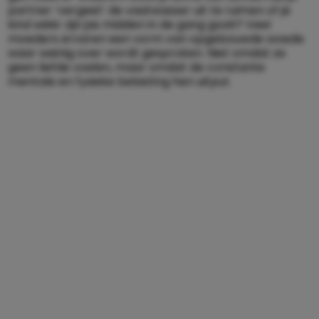
partner ‘vergeet’ de vaatwasser uit te ruimen of je
kind wéér zijn jas midden in de gang gooit? Veel
moeders ervaren een vorm van opgebouwde woede
waar weinig over wordt gesproken. Niet omdat ze
geen liefde voelen, maar omdat de constante
mentale en fysieke belasting hen uitput.