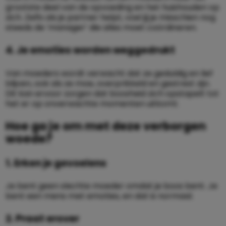
grootste deel van de opvoeding en het huishouden op
zich. Zelfs als je partner helpt, voel jij je misschien nog
steeds de ‘manager’ die alles moet coördineren.
4. Je emoties worden weggedrukt
Van moeders wordt verwacht dat ze geduldig en lief
blijven, ook als ze moe, overprikkeld en gestrest zijn.
Dit kan ervoor zorgen dat boosheid zich opstapelt tot
het er op onverwachte momenten uitkomt.
Hoe ga je om met deze verborgen
woede?
1. Erken je gevoelens
Je bent geen slechte moeder omdat je boos bent. Je
bent een mens met emoties, en dat is normaal.
2. Praat erover