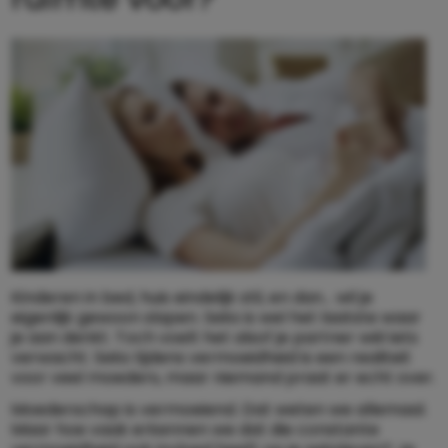
Kinderen in bed, huis eindelijk stil, en dan… wil je
eigenlijk gewoon slapen. Seks is wel het laatste waar
je aan denkt. Toch voelt het alsof je partner wél iets
verwacht. Seks tijdens vermoeidheid is een realiteit
voor veel moeders, maar niemand praat er echt over.
Moederschap is vermoeiend. Dat weten we allemaal.
Maar hoe vaak erkennen we dat die constante