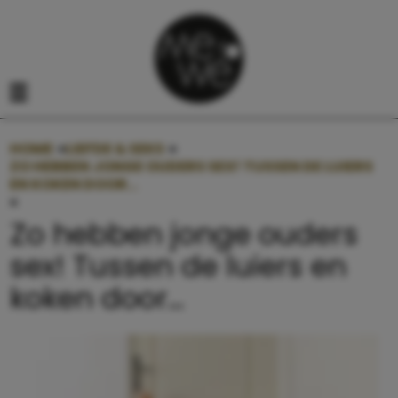
Navigatie overslaan
Open het mobiele menu
HOME
»
LIEFDE & SEKS
»
ZO HEBBEN JONGE OUDERS SEX! TUSSEN DE LUIERS
EN KOKEN DOOR…
»
ZO HEBBEN JONGE OUDERS SEX! TUSSEN DE LUIERS 
Zo hebben jonge ouders
sex! Tussen de luiers en
koken door…