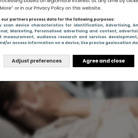
en niet lijkt op wat
rocessing based on legitimate interest at any time by click
More” or in our Privacy Policy on this website.
our partners process data for the following purposes:
y scan device characteristics for identification
, Advertising
, A
onal
, Marketing
, Personalised advertising and content, advertis
t measurement, audience research and services development
nd/or access information on a device
, Use precise geolocation d
Adjust preferences
Agree and close