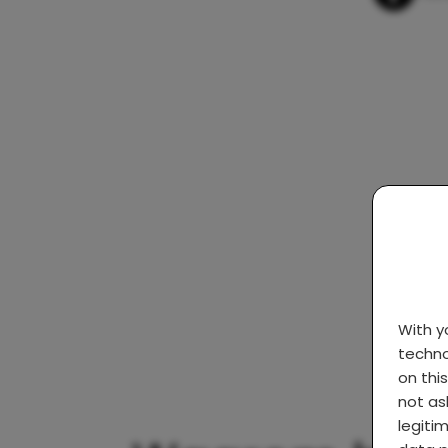
With 
techno
on thi
not as
legiti