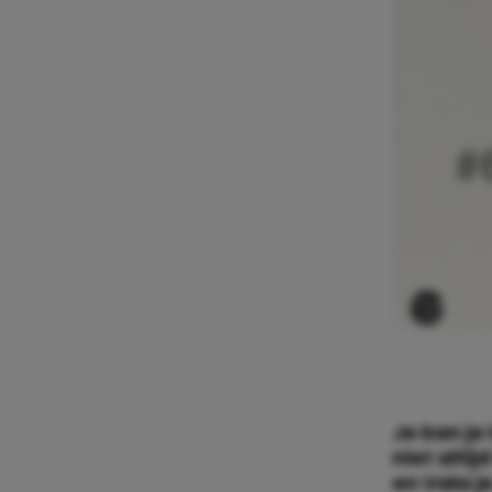
Je kan je 
niet alti
en Vala je