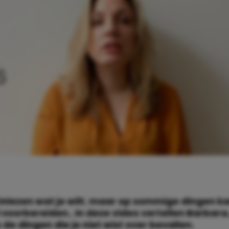
inlezen wat je wilt
,
maar op sommige dingen kan
jd voorbereiden.. In deze video vertellen Barbar
 de dingen die je niet wist over bevallen.