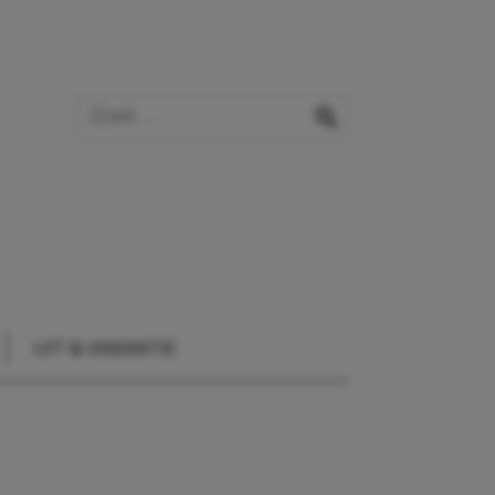
Zoek op de website
zoeken
UIT & VAKANTIE