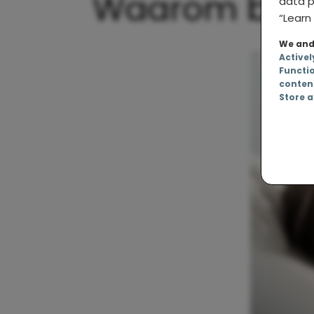
Waarom bevall
data p
“Learn 
We and 
Activel
Functi
conten
Store a