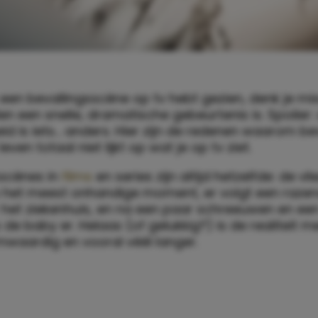
t een bevallingsscène op tv hebt gezien, denk je mi
en een snelle, dramatische gebeurtenis is. Spoiler:
eid is iets… anders. Hier zijn de redenen waarom bev
even totaal niet lijkt op wat je op tv ziet.
sscènes in
films
en series zijn altijd hetzelfde: de vl
 het meest onhandige moment, er volgt een razen
 het ziekenhuis, en na een paar schreeuwen en een
is de baby er. Helaas (of gelukkig?) is de realiteit 
mwaardig en vooral véél langer.