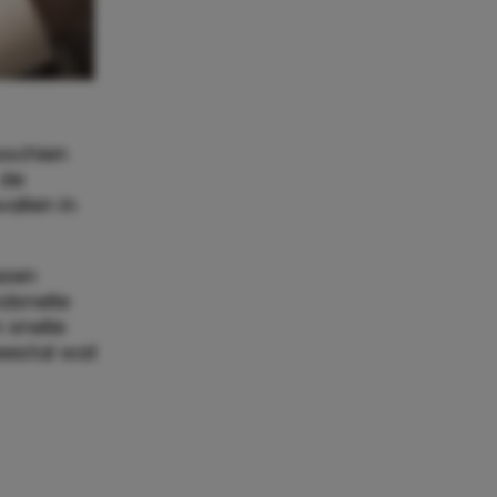
sschien
 de
allen in
iezen
dsnelle
 snelle
meestal wat