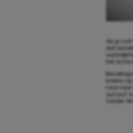
Als je ooi
dat bevall
werkelijkh
het echte l
Bevalling
breken op
race naar
‘puf puf’ 
minder fil