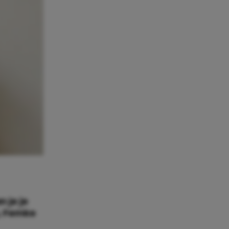
 je je
a, Femke