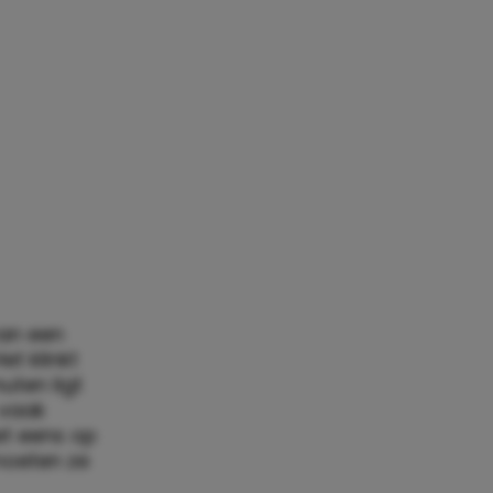
van een
et klinkt
uten ligt
 vaak
iet eens op
 moeten ze