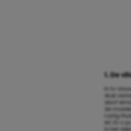
1. De vl
In tv-show
druk resta
alsof iema
de moeder
rustig thu
let. En o 
in het zie