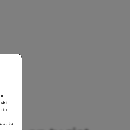
ar
visit
s do
ject to