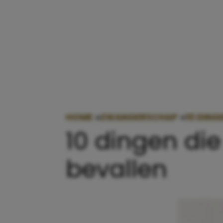
HOME
»
ZWANGERSCHAP
»
10 DING
10 dingen die 
bevallen