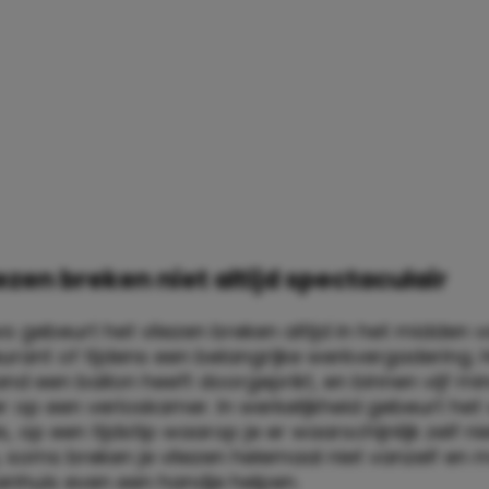
iezen breken niet altijd spectaculair
s gebeurt het vliezen breken altijd in het midden 
urant of tijdens een belangrijke werkvergadering. H
nd een ballon heeft doorgeprikt, en binnen vijf min
 op een verloskamer. In werkelijkheid gebeurt het
is, op een tijdstip waarop je er waarschijnlijk zelf n
ja, soms breken je vliezen helemaal niet vanzelf en
kenhuis even een handje helpen.