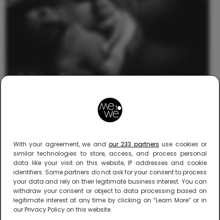
Je hebt negen maanden uitgekeken naar dit
moment, maar in plaats van een magische ervaring
voelde je bevalling als een nachtmerrie. Misschien
ging alles anders dan je had gehoopt, voelde je je niet
gehoord door zorgverleners of had je het gevoel de
With your agreement, we and
our 233 partners
use cookies or
controle kwijt te zijn. Een traumatische bevalling komt
similar technologies to store, access, and process personal
vaker voor dan je denkt, maar er wordt weinig over
data like your visit on this website, IP addresses and cookie
gesproken.
identifiers. Some partners do not ask for your consent to process
your data and rely on their legitimate business interest. You can
withdraw your consent or object to data processing based on
legitimate interest at any time by clicking on “Learn More” or in
our Privacy Policy on this website.