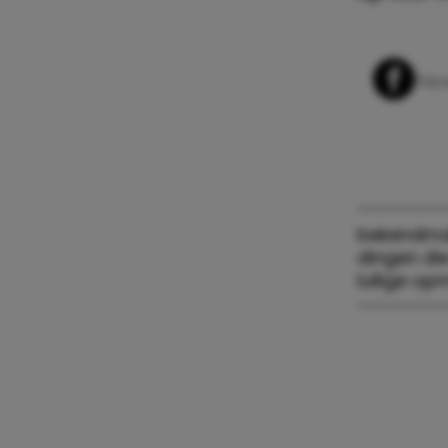
Whats
Fac
bekendma
dingen di
lullige o