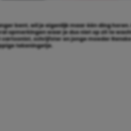
anger bent, wil je eigenlijk maar één ding horen.
oral opmerkingen waar je dus niet op zit te wach
rt cartoonist, schrijfster en jonge moeder Rensk
appige tekeningetje.