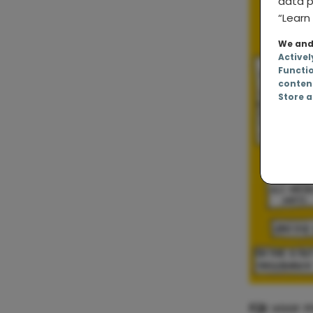
data p
“Learn 
We and 
Activel
Functi
conten
Store a
Kijk voor