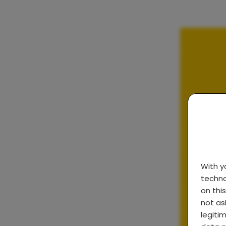
With 
techno
on thi
not as
legiti