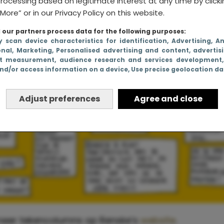
rocessing based on legitimate interest at any time by click
More” or in our Privacy Policy on this website.
our partners process data for the following purposes:
y scan device characteristics for identification
, Advertising
, A
onal
, Marketing
, Personalised advertising and content, advertis
t measurement, audience research and services development
nd/or access information on a device
, Use precise geolocation d
Adjust preferences
Agree and close
 meer tekencolumns op Renske’s
website
.