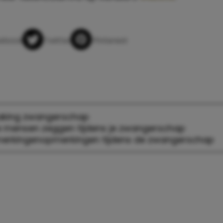
app
ebook
Twitter
Pinterest
king zwangerschap
e mensen zeggen tijdens je zwangerschap
pmerkingen
opmerkingen tijdens de zwangerschap