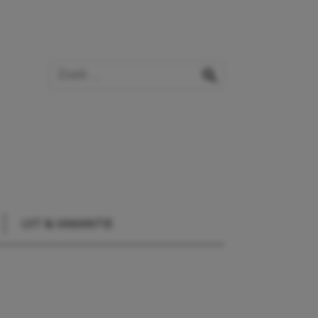
Zoek op de website
zoeken
UIT & VAKANTIE