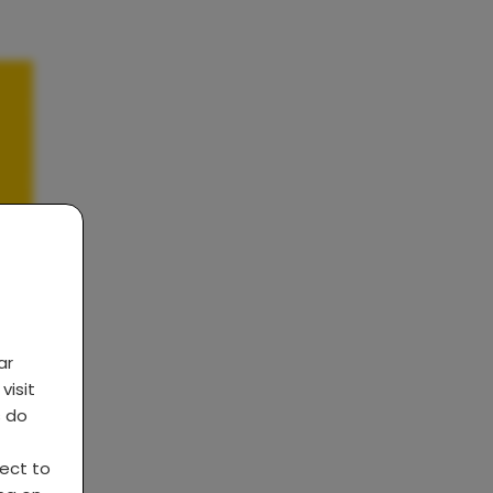
ar
visit
s do
ject to