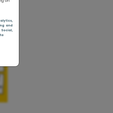
ing on
nalytics
,
ing and
, Social
,
ata