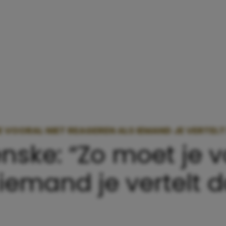
 VOORAL NIET REAGEREN ALS IEMAND JE VERTELT
nske: “Zo moet je v
iemand je vertelt d