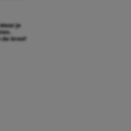
 Maar je
ten,
e de Greef