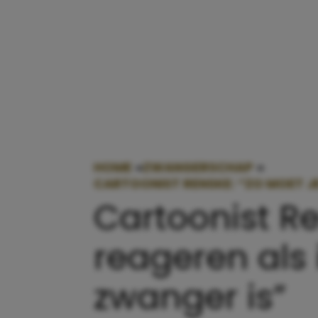
HOME
»
ZWANGERSCHAP
»
CARTOONIST RENSKE: “ZO MOET JE
Cartoonist Re
reageren als 
zwanger is”