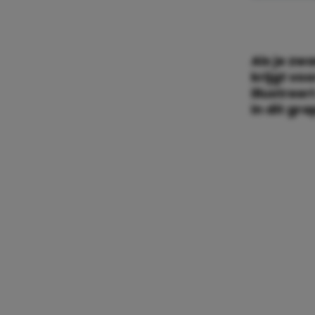
Als je zw
krijgt vo
illustree
in dit gr