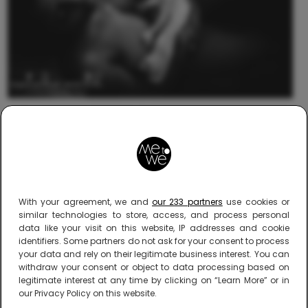
Je hebt negen maanden uitgekeken naar dit
moment, maar in plaats van een magische ervaring
voelde je bevalling als een nachtmerrie. Misschien
ging alles anders dan je had gehoopt, voelde je je niet
gehoord door zorgverleners of had je het gevoel de
controle kwijt te zijn. Een traumatische bevalling komt
vaker voor dan je denkt, maar er wordt weinig over
With your agreement, we and
our 233 partners
use cookies or
gesproken.
similar technologies to store, access, and process personal
data like your visit on this website, IP addresses and cookie
identifiers. Some partners do not ask for your consent to process
your data and rely on their legitimate business interest. You can
withdraw your consent or object to data processing based on
legitimate interest at any time by clicking on “Learn More” or in
our Privacy Policy on this website.