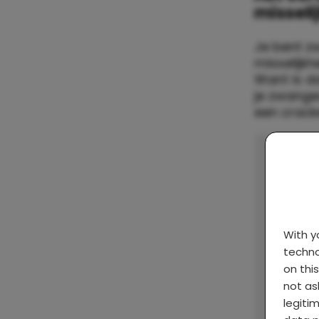
missel
Je bent z
misselijkh
Want is d
je zwange
een cracke
With 
techno
on thi
not as
legiti