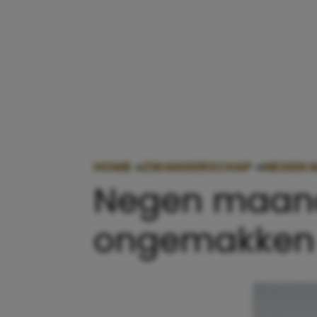
HOME
»
ZWANGERSCHAP
»
NEGEN 
Negen maand
ongemakken