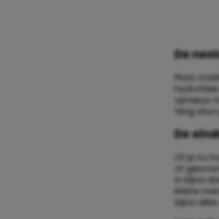
De nest
Plots móét
hydrofiel
opnieuw in
feng shui 
De eind
Of je nu h
of gewoon
is bijna d
kleine men
bijna alles