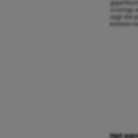
gigantisch
cravings e
zegt dat 
kwestie va
Het eer