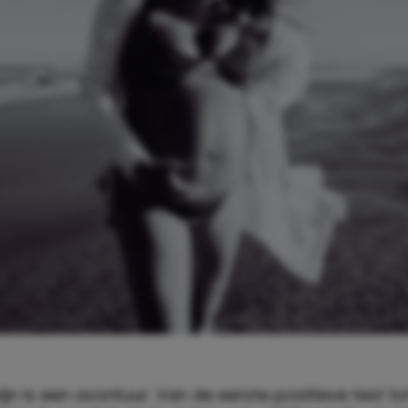
jn is een avontuur. Van de eerste positieve test to