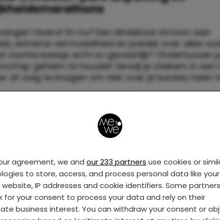
ijkheidsmarathons
wanger! Hoera! En nu? Een eindeloze stroom aan
eid, extreme vermoeidheid en paniek over alles wat
at zachte kaasje
echt
zo gevaarlijk? Ondertussen p
rschap geheim te houden terwijl je stiekem in een
r zit weg te knagen om niet over je bureau heen t
your agreement, we and
our 233 partners
use cookies or simil
logies to store, access, and process personal data like your 
s website, IP addresses and cookie identifiers. Some partner
k for your consent to process your data and rely on their
mate business interest. You can withdraw your consent or ob