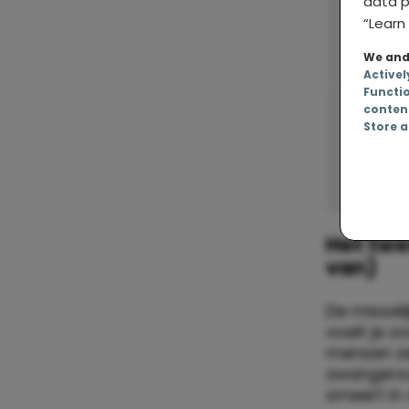
data p
“Learn 
We and 
Activel
Functi
conten
Store a
Het twe
van)
De misseli
voelt je 
mensen z
zwangersc
smeert in