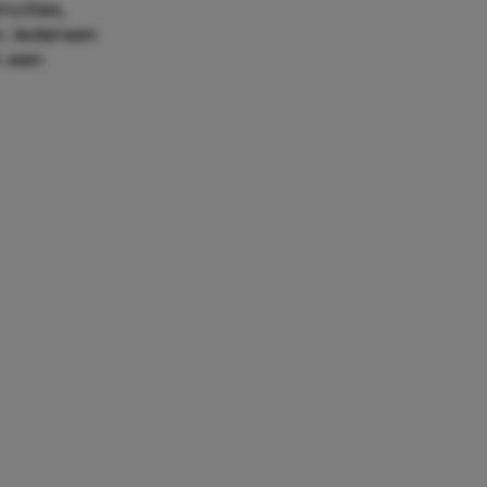
moties,
n. Iedereen
n een