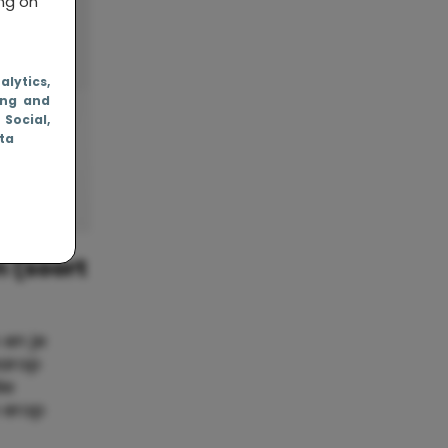
ing on
nalytics
,
ing and
, Social
,
ata
n (soort
 en je
aarop
ie
 erop