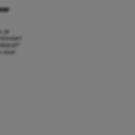
aar
, je
tioneert
rekend?”
je daar