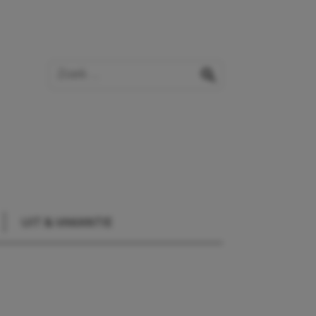
Zoek op de website
zoeken
UIT & VAKANTIE