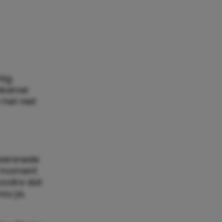
tig
nkamer
 het niet
izersnede
t moment
 zodra dat
nou ja,