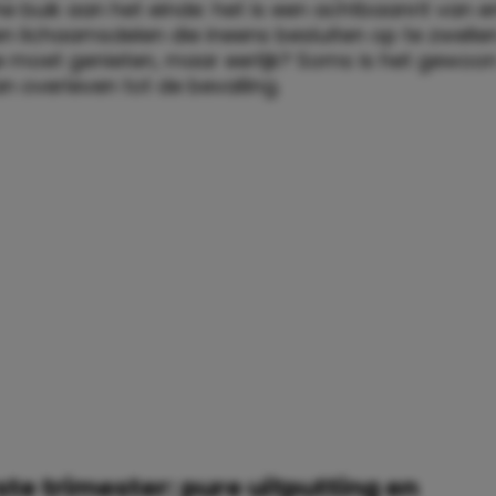
e buik aan het einde: het is een achtbaanrit van e
n lichaamsdelen die ineens besluiten op te zwelle
je moet genieten, maar eerlijk? Soms is het gewoo
n overleven tot de bevalling.
ste trimester: pure uitputting en