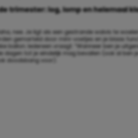
de trimester: log, lomp en helemaal kl
ha, nee. Je ligt als een gestrande walvis te woelen
rden gemarteld door mini-voetjes en je blaas func
kke ballon. Iedereen vraagt: “Wanneer ben je uitge
t de dagen tot je eindelijk mag bevallen (ook al ben 
ok doodsbang voor).