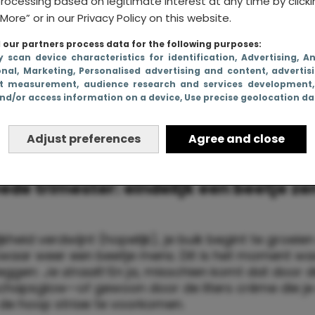
rocessing based on legitimate interest at any time by click
More” or in our Privacy Policy on this website.
our partners process data for the following purposes:
y scan device characteristics for identification
, Advertising
, A
onal
, Marketing
, Personalised advertising and content, advertis
t measurement, audience research and services development
nd/or access information on a device
, Use precise geolocation d
Adjust preferences
Agree and close
ede trimester: eindelijk een beetje ze
jkheid verdwijnt (hopelijk), je buik begint te groeien
zowaar weer een beetje mens. Dit is het moment w
eggen:
Je straalt!
En ja, misschien komt dat door d
hapsglow—of gewoon door de liters crème die je
 de hoop striae te voorkomen.