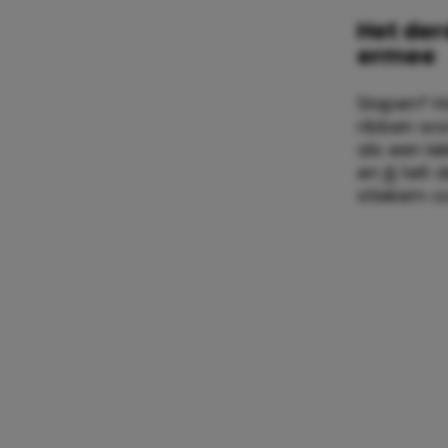
Het der
ermee
Slapen? Ha
ribben wo
als een le
en jij tel
stiekem o