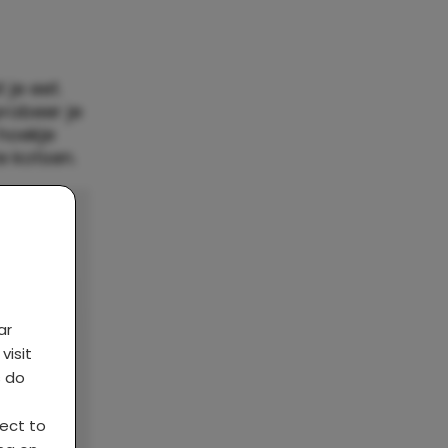
 je eet.
robeer je
 hoekje
e kotsen.
ar
visit
s do
ject to