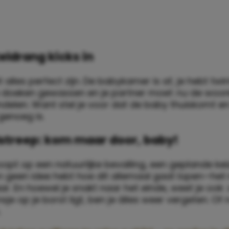
eldrang kicks in
 alles perfect zijn. De babykamer is af, je hebt twin
e doeken gewassen en je partner moet
nu
de woo
delen. Want stel je voor dat de baby thuiskomt en
genoeg is.
streep: kom maar door, baby!
oopt op een natuurlijke bevalling, een geplande ke
 geen idee hebt hoe dit allemaal gaat lopen—he
aar. En hoewel je snakt naar het einde, weet je ook:
sje op je borst ligt, ben je álles weer vergeten. Of 
.