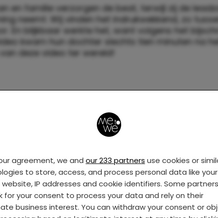
n en familie verzorgen de beat, terwijl zij de lead
ning neemt. Wij vinden het indrukwekkend, zo tuss
. En blijkbaar werkte het, want volgens het bijschri
ideo kwam hun dochter slechts tien minuten na he
an deze video ter wereld!
your agreement, we and
our 233 partners
use cookies or simil
logies to store, access, and process personal data like your 
s website, IP addresses and cookie identifiers. Some partner
k for your consent to process your data and rely on their
mate business interest. You can withdraw your consent or ob