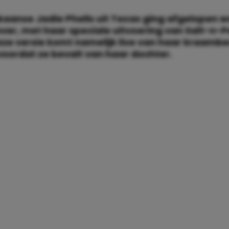
aanse Jadie Phells uit Texas ging afgelopen 
over, met haar speciale uitvoering van Salt-n-P
eze versie komt namelijk live van haar kraambe
oordat ze bevalt van haar dochter.