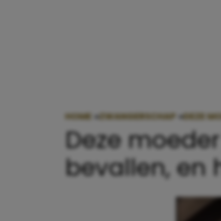
HOME
»
ZWANGERSCHAP
»
DEZE MO
Deze moeder zi
bevallen, en 