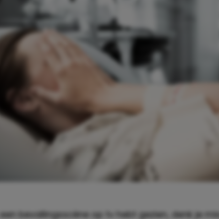
t een bevallingsscène op tv hebt gezien, denk je mi