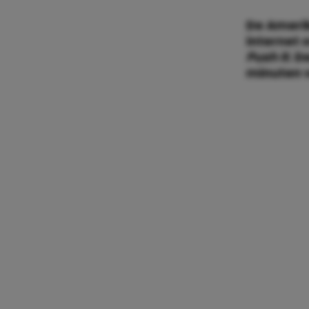
De Amerik
internet 
Push It
. D
minuten v