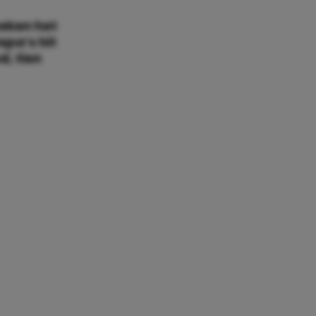
weken het
epa’s hit
d, tien