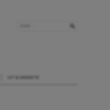
Zoek op de website
zoeken
UIT & VAKANTIE