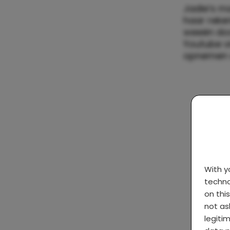
Jadie’s ma
haar reke
weeën door
Youtube v
opnemen v
With 
techno
on thi
not as
legiti