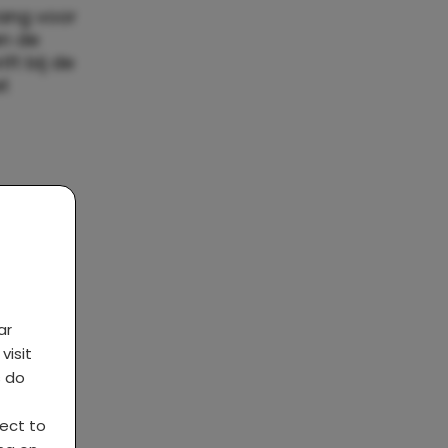
zang voor
en de
ft bij de
t
ar
visit
s do
ject to