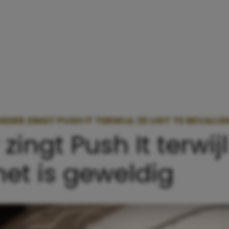
EDER ZINGT PUSH IT TERWIJL ZE LIGT TE BEVALLEN
ngt Push It terwijl 
het is geweldig