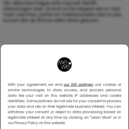
tikt. Misschien krijg je zelfs nog wat Netflix-
afleveringen mee. Je kunt ervan uitgaan dat er veel
meer wachten, puffen en toiletbezoeken aan te pas
komen dan de films je willen laten geloven.
With your agreement, we and
our 233 partners
use cookies or
similar technologies to store, access, and process personal
data like your visit on this website, IP addresses and cookie
identifiers. Some partners do not ask for your consent to process
your data and rely on their legitimate business interest. You can
withdraw your consent or object to data processing based on
legitimate interest at any time by clicking on “Learn More” or in
3. Dat hele ‘puf puf’ is wat
our Privacy Policy on this website.