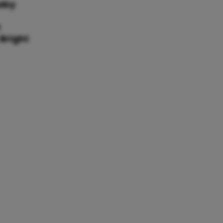
baby
t
 Bright