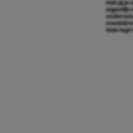
Heb jij j
eigenlijk
ondersche
meeblèren
Side legt 