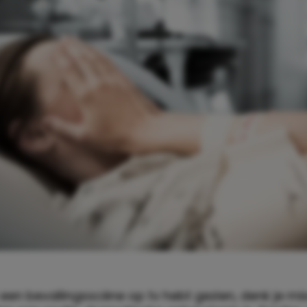
t een bevallingsscène op tv hebt gezien, denk je mi