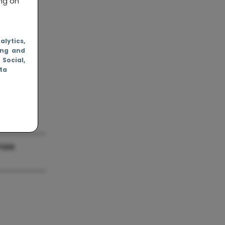
ing on
nalytics
,
ing and
, Social
,
ata
mee