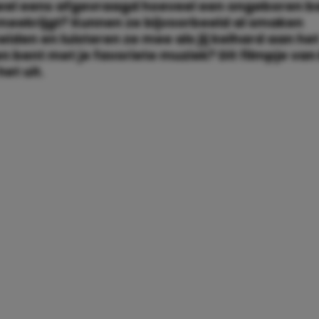
e wel eens afgevraagd hoeveel een ongeboren 
 meekrijgt? Kunnen ze bijvoorbeeld al smaken
iden en luisteren ze mee als jij keihard aan he
 bent met je favoriete muziek? Dit filmpje van
het uit.