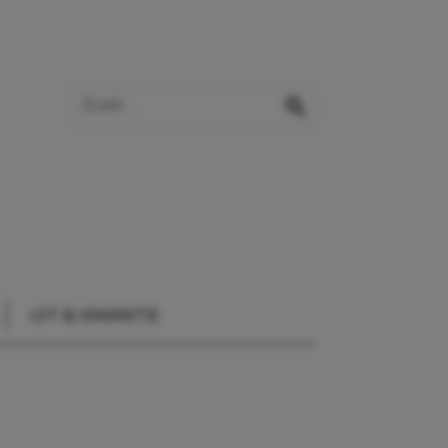
Zoek op de website
zoeken
UIT & VAKANTIE