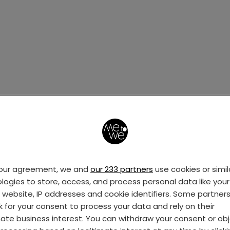
your agreement, we and
our 233 partners
use cookies or simil
logies to store, access, and process personal data like your 
s website, IP addresses and cookie identifiers. Some partner
k for your consent to process your data and rely on their
mate business interest. You can withdraw your consent or ob
Deze MRI scan van een ongeboren baby is nog 