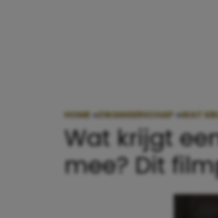
HOME
»
ZWANGERSCHAP
»
WAT KRI
Wat krijgt e
mee? Dit filmp