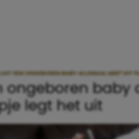
JGT EEN ONGEBOREN BABY ALLEMAAL MEE? DIT FI
en ongeboren baby 
je legt het uit