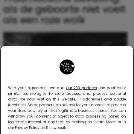
als de geboorte niet voelt
als een roze wolk
With your agreement, we and
our 233 partners
use cookies or
similar technologies to store, access, and process personal
data like your visit on this website, IP addresses and cookie
identifiers. Some partners do not ask for your consent to process
your data and rely on their legitimate business interest. You can
withdraw your consent or object to data processing based on
legitimate interest at any time by clicking on “Learn More” or in
Je hebt negen maanden uitgekeken naar dit
our Privacy Policy on this website.
moment, maar in plaats van een magische ervaring