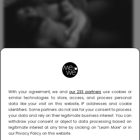
Je hebt negen maanden uitgekeken naar dit
moment, maar in plaats van een magische ervaring
voelde je bevalling als een nachtmerrie. Misschien
ging alles anders dan je had gehoopt, voelde je je niet
With your agreement, we and
our 233 partners
use cookies or
gehoord door zorgverleners of had je het gevoel de
similar technologies to store, access, and process personal
controle kwijt te zijn. Een traumatische bevalling komt
data like your visit on this website, IP addresses and cookie
vaker voor dan je denkt, maar er wordt weinig over
identifiers. Some partners do not ask for your consent to process
gesproken.
your data and rely on their legitimate business interest. You can
withdraw your consent or object to data processing based on
legitimate interest at any time by clicking on “Learn More” or in
our Privacy Policy on this website.