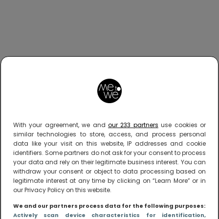
Wat dit feestje bijzonder maakt, is dat het kleinschalig
en persoonlijk is. Je bent er met je eigen groepje en
de ruimte is ingericht voor verwondering. Denk aan
een oude kast vol stoffen, dozen vol glimmende
With your agreement, we and
our 233 partners
use cookies or
stenen en een tafel waar je aan mag knoeien. Ouders
similar technologies to store, access, and process personal
mogen blijven, maar kunnen ook een rondje door het
data like your visit on this website, IP addresses and cookie
gezellige centrum van Woerden
maken.
identifiers. Some partners do not ask for your consent to process
your data and rely on their legitimate business interest. You can
Energie kwijt bij You Jump in
withdraw your consent or object to data processing based on
Nieuwegein
legitimate interest at any time by clicking on “Learn More” or in
our Privacy Policy on this website.
Voor wie het vooral belangrijk vindt dat kinderen hun
We and our partners process data for the following purposes:
energie kwijt kunnen, is
You Jump in Nieuwegein een
Actively scan device characteristics for identification
,