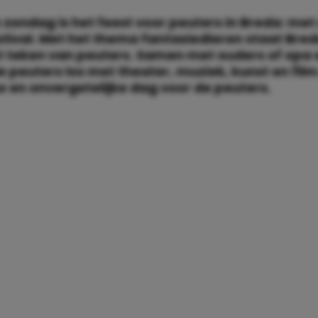
ondag is het feest voor peuters in Breda: met
tival. Met het thema fantasiedieren staat Bred
t teken van peuters. Samen met ouders of opa
 peuters los met theater, muziek, kunst en film
ke en onvergetelijke dag voor de peuters.