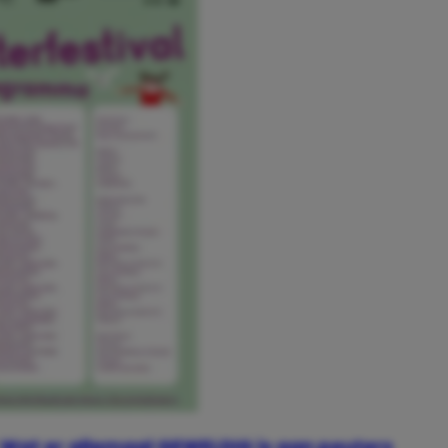
Wat er allemaal GEWELDIG is aan peuters