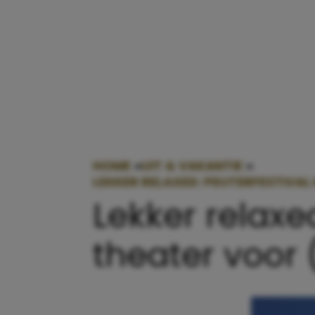
HOME
»
UIT & VAKANTIE
»
LEKKER RELAXED: PEUTERFESTIVAL
Lekker relaxe
theater voor 