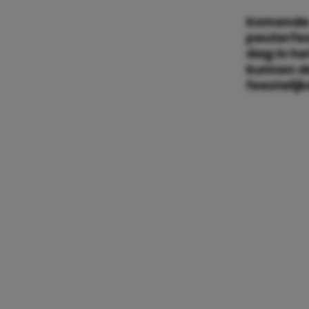
Komende z
peuterfes
dag in he
kunnen de
feestelij