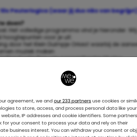
10x Peuterlogica (waar jij dus niks van begrijpt
 te doen?
el. Het volledige programma vind je hieronder. Wij
 hoogtepunten voor je uit:
ing door het Klein Duimpje Orkest waarbij de aanw
samen muziek maken
stelling Koetje Boe van poppentheater Muzipo
p dans waarin verschillende dieren worden nage
scafe serveert een peutermenu voor – jawel – peut
ri in het Breda’s Museum waar gezocht wordt naar
ende oude dieren (om vervolgens zelf een dier te 
nmasker)
your agreement, we and
our 233 partners
use cookies or simil
logies to store, access, and process personal data like your 
tout à € 5,- per duo peuter/(groot)ouder tot 12 ju
s website, IP addresses and cookie identifiers. Some partner
ijgbaar aan de balie van Nieuwe Veste à € 6,- per 
k for your consent to process your data and rely on their
mate business interest. You can withdraw your consent or ob
wanneer?