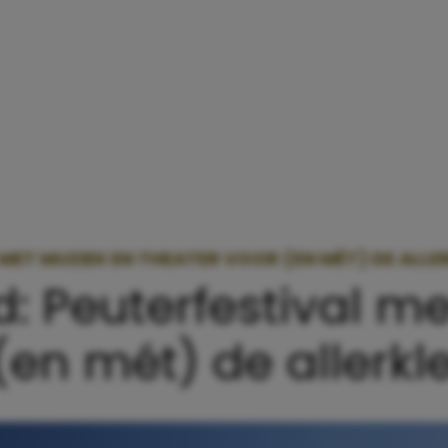
 MET MUZIEK EN THEATER VOOR (EN MÉT) DE ALLE
d: Peuterfestival m
(en mét) de allerkl