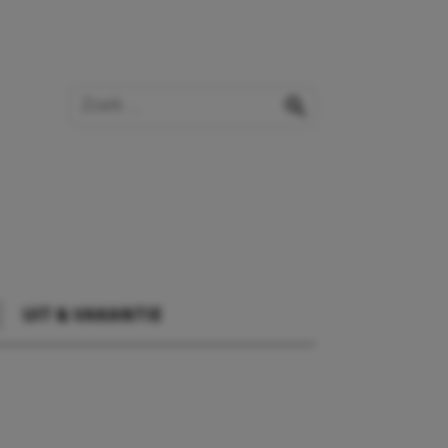
Zoek op de website
zoeken
UIT & VAKANTIE