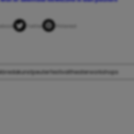
app
ebook
Twitter
Pinterest
k
breda
kunst
peuterfestival
theater
workshops