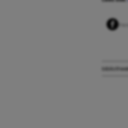
Whats
Fac
bibliothee