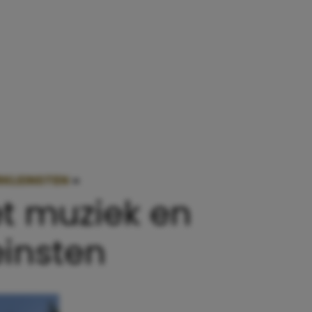
RKLEINSTEN
»
LEKKER RELAXED: PEUTERFESTIVAL M
et muziek en
einsten