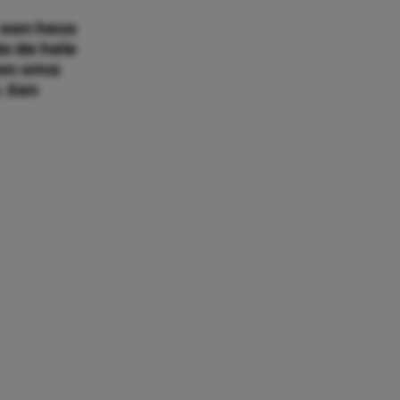
 een heus
a de hele
 en oma
. Een