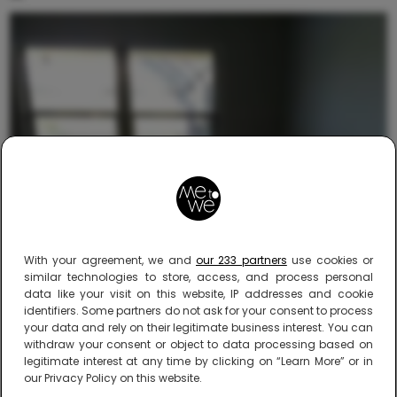
With your agreement, we and
our 233 partners
use cookies or
similar technologies to store, access, and process personal
data like your visit on this website, IP addresses and cookie
identifiers. Some partners do not ask for your consent to process
your data and rely on their legitimate business interest. You can
withdraw your consent or object to data processing based on
legitimate interest at any time by clicking on “Learn More” or in
our Privacy Policy on this website.