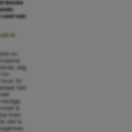
elt Renée
weede
e veel van
zin in
back on
e trauma
kamer, zeg
t na
 hoor. En
laneet. Een
niet
ranzige,
 maar ik
Dus toen
ar dat ís
 beginnen,