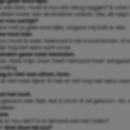
egt geile woordjes.
us wel. Ehm, moet ik nou iets terug zeggen? Ik weet n
alleen maar aan de kinderen steeds. Oke, dit helpt 
 er nou eentje?
ens met je geile woordjes, volgens mij huilt er één.
ee toch niet.
 nou moet ik weer helemaal in de mood komen. Al w
lijk nog niet eens echt zover.
 handen gaan naar beneden.
an.. Naar..mijn.. Daar heeft niemand meer aangeze
valling.
ag er niet aan zitten, hoor.
er niet naar kijken. Ik heb er zelf nog niet eens na
oet het toch.
g gewoon nee. Nee, dat is stom. Ik wil gewoon.. Oh, 
lekker…
ens.
ik er nou een? Is er iemand aan het huilen?
* Wat doet hij nou?