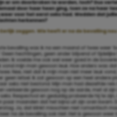
jn er om doorbroken te worden, toch? Dus vert
lemaal door haar heen ging, toen ze na haar t
 weer voor het eerst seks had. Wedden dat julli
achten herkennen?
Eerlijk zeggen. Wie heeft er na de bevalling nou 
ste bevalling was ik na een maand of twee weer ‘
’ Geen hechtingen, geen ander blijvend of tijdelijk
den. Ik voelde me ook wel weer goed in de boven
ik vond mijn man gewoon leuk. Hoe anders was da
twee. Nee, niet dat ik mijn man niet meer leuk vond,
er geen letsel. Ik zat gewoon op een heel andere p
ar seks niet bestond. Mijn man had diezelfde reis 
n verkeerde gewoon nog op de aarde, met al zijn 
seks. Respectvol en geduldig probeerde hij te zijn,
n paar maanden dat het bijna uit zijn oren kwam. 
erstag. Ja, dat klinkt misschien niet romantisch ma
keer na de bevalling ook niet. Het is gewoon weer