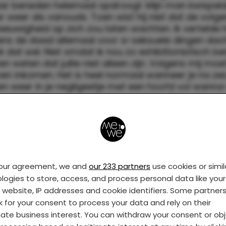
aar beneden helemaal opdroogt. Mijn man kwispeld
r weer als vanouds. Toen wist hij niet dat de volg
eeuwigheid op zich zou laten wachten. Ik vertelde
jdens de daad allemaal voor a-seksuele dingen dac
l ik dat wel. Niet omdat ik nou zo exhibitionistisch b
aten weten dat jullie niet alleen zijn. Volgens mij mo
ven inkomen. Het is heel normaal wanneer je na ze
en weer in je negligeetje met een hoofd vol wann
standjes op je vent ligt te wachten. Ik in ieder geva
allemaal tijdens die eerste keer.
your agreement, we and
our 233 partners
use cookies or simil
logies to store, access, and process personal data like your 
s website, IP addresses and cookie identifiers. Some partner
k for your consent to process your data and rely on their
mate business interest. You can withdraw your consent or ob