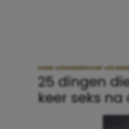
HOME
»
ZWANGERSCHAP
»
25 DING
25 dingen di
keer seks na 