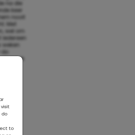
e na die
ende keer
 hem nooit
ht. Met
en, wel om
et iedereen
s weken
a-do
l niet. Ik
ar
visit
s do
ject to