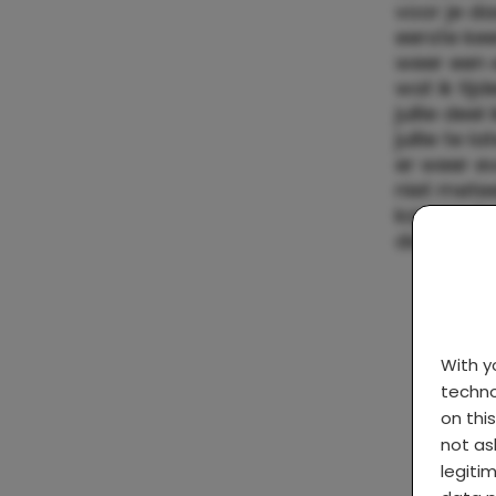
voor je d
eerste kee
weer een 
wat ik ti
jullie dee
jullie te l
er weer e
niet mete
kamasutra-
dacht dit 
With 
techno
on thi
not as
legiti