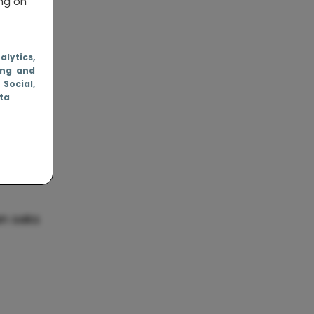
ing on
nalytics
,
ing and
, Social
,
ata
en seks