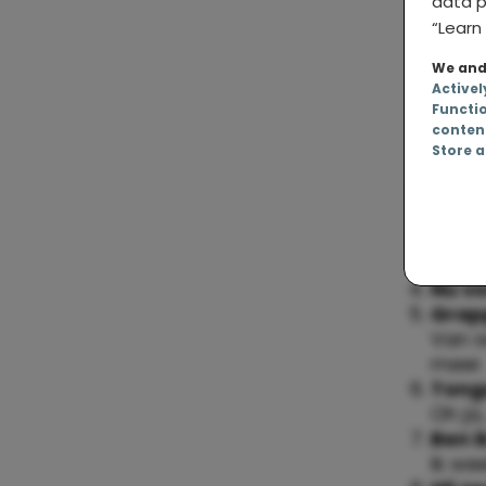
data p
“Learn 
We and 
Activel
Functi
conten
Oké. 
Store a
We ga
Dacht
Sexy,
Mijn 
Strak
Nu vo
Grapp
Van s
meer.
Tong
Oh ja,
Ben 
Ik we