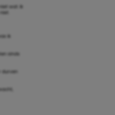
iet wat. Ik
niet.
as ik
ten sinds
ar durven
wacht,