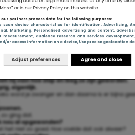
rocessing based on legitimate interest at any time by click
More” or in our Privacy Policy on this website.
our partners process data for the following purposes:
y scan device characteristics for identification
, Advertising
, A
onal
, Marketing
, Personalised advertising and content, advertis
t measurement, audience research and services development
Here we go.
nd/or access information on a device
, Use precise geolocation d
an het gewoon doen. Dan ben ik er maar vanaf.
 ik dat nou echt: dan ben ik er vanaf?
 Renée. Jezus.
Adjust preferences
Agree and close
god, hij gaat aan mijn borsten zitten.
s komt er melk uit.
elt hij vast hoe slap en leeg ze zijn geworden.
ig, eigenlijk.
eks word je zwanger en dan daarna is er bijna ge
zoenen.
 zo ging dat.
ik nou al opgewonden?
et het niet zo goed. Hoe voelde dat ook alweer?