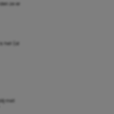
den ze er
s het (al
lij met