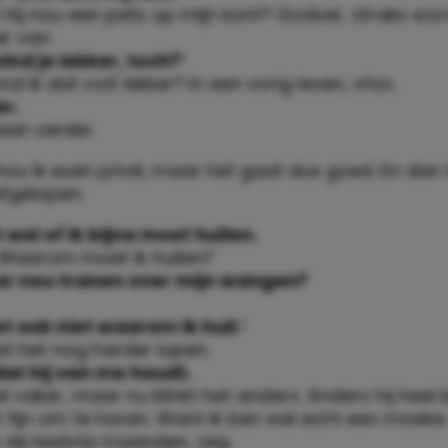
 hij nou een pets op mijn kont? Godver, straks wor
r van.
vind je lekker, toch?’
nd ik dat ooit lekker? In een vorig leven, ofzo.
r.
an verder.
 hou ik even privé, maar het gaat dus goed. En dan i
 afgelopen.
t wel of ik bijna moet huilen.
 Waarom moet ik huilen?
er nou tranen over mijn wangen?
et ook niet waarom ik huil.’
at het nog harder lopen.
 dat hij van me houdt.
l vaker, maar nu klinkt het anders. Anders hij heel b
 fijn om te horen. Want ik ben wel echt een moeke
de laatste maanden, zeg.