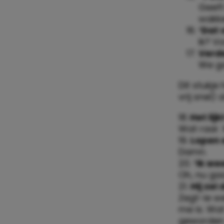
Geeft
wakke
‘Dat 
Ik? Vo
Verde
We ga
Dit stukje
vrij snel)
18.
Het lijk
Wat raar.
19.
Lopen 
Damn.
20.
‘Ik we
Oh, nu ga
21.
Hij zei
Zegt-ie we
me is. Wat
geworden 