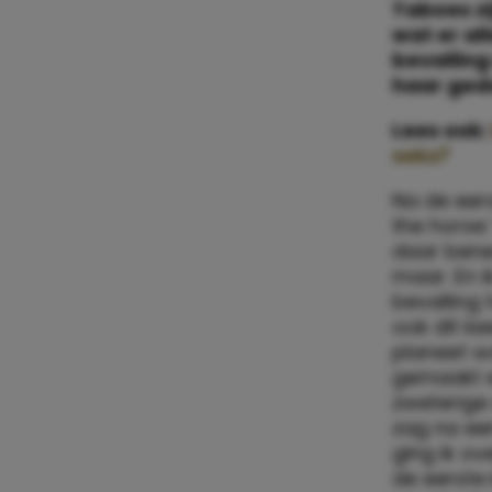
Taboes zi
wat er al
bevalling
haar ged
Lees ook:
seks?
Na de eer
the horse.
daar bene
maar. En 
bevalling 
ook dit ke
planeet wa
gemaakt e
zweterige 
zag na ee
ging ik ov
de eerste 