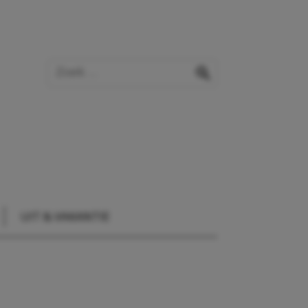
Zoek op de website
zoeken
UIT & VAKANTIE