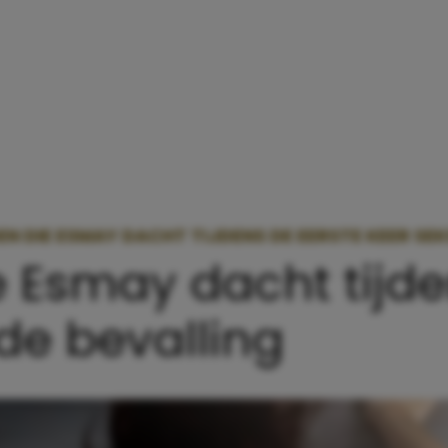
EN DIE ESMAY DACHT TIJDENS DE EERSTE KEER SEK
e Esmay dacht tijde
de bevalling