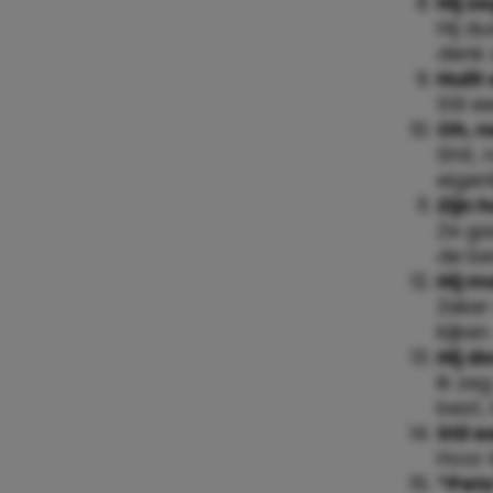
Hij z
Hij d
denk 
Huilt
Stil e
Oh, n
Shit,
eigen
Zijn
Ze ga
de be
Hij m
Zeker 
kijken.
Hij d
Ik ze
best, 
Stil e
Hoor 
*Pets