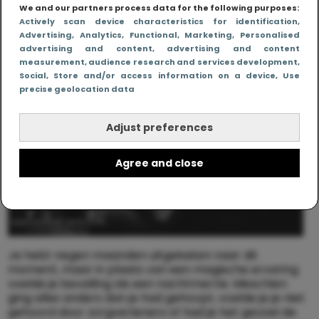
als een roze wolk
We and our partners process data for the following purposes:
Actively scan device characteristics for identification
,
Advertising
, Analytics
, Functional
, Marketing
, Personalised
advertising and content, advertising and content
measurement, audience research and services development
,
Social
, Store and/or access information on a device
, Use
precise geolocation data
Adjust preferences
Agree and close
Je hebt negen maanden uitgekeken naar dit
moment, maar in plaats van een magische ervaring
voelde je bevalling als een nachtmerrie. Misschien
ging alles anders dan je had gehoopt, voelde je je niet
gehoord door zorgverleners of had je het gevoel de