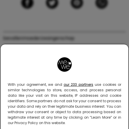
bevallen
moeder
zwangerschap
Traumatische bevalling:
als de geboorte niet voelt
With your agreement, we and
our 233 partners
use cookies or
similar technologies to store, access, and process personal
als een roze wolk
data like your visit on this website, IP addresses and cookie
identifiers. Some partners do not ask for your consent to process
your data and rely on their legitimate business interest. You can
withdraw your consent or object to data processing based on
legitimate interest at any time by clicking on “Learn More” or in
our Privacy Policy on this website.