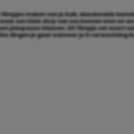
 filmpjes maken van je buik, Macdonalds beste
waar een klein dorp van zou kunnen eten en om 
en plaspauze inlassen. Dit filmpje vat exact 
ke dingen je gaat wanneer je in verwachting b