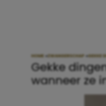
HOME
»
ZWANGERSCHAP
»
GEKKE D
Gekke dingen
wanneer ze in