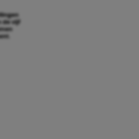
llingen
de vijf
samen
ent.