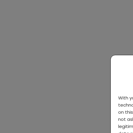
With 
techno
on thi
not as
legiti