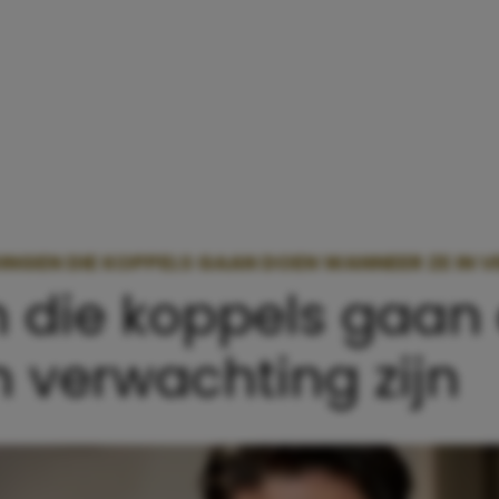
INGEN DIE KOPPELS GAAN DOEN WANNEER ZE IN 
 die koppels gaan
 verwachting zijn