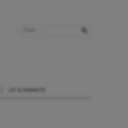
Zoek op de website
zoeken
UIT & VAKANTIE