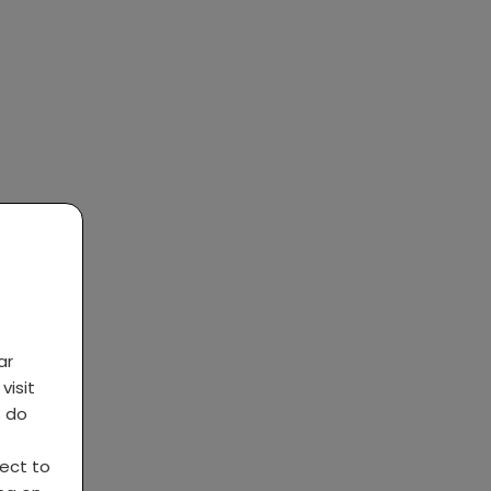
ar
visit
s do
ject to