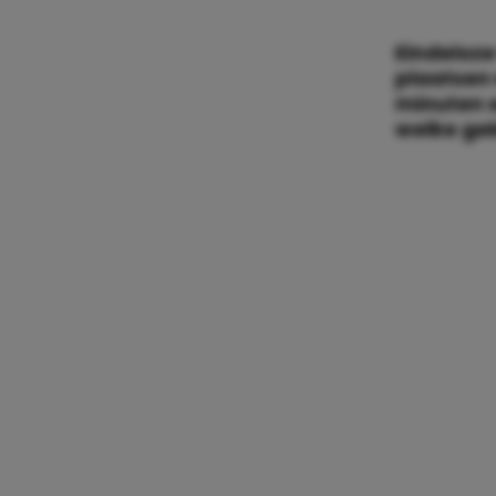
Eindeloze
plaatsen 
minuten e
welke gek