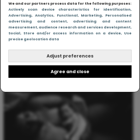
We and our partners process data for the following purposes:
bevallen
moeder
zwangerschap
Actively scan device characteristics for identification
,
Advertising
, Analytics
, Functional
, Marketing
, Personalised
advertising and content, advertising and content
measurement, audience research and services development
,
Social
, Store and/or access information on a device
, Use
Traumatische bevalling:
precise geolocation data
als de geboorte niet voelt
Adjust preferences
als een roze wolk
Agree and close