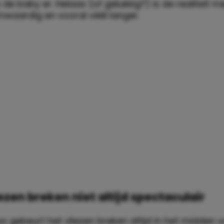
is de baby er. Helaas (of gelukkig?) is de realiteit 
mwaardig en vooral véél langer.
iezen breken niet altijd spectaculair
s gebeurt het vliezen breken altijd in het midden 