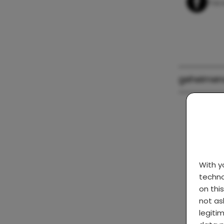
Fac
geheimen
With 
techno
on thi
not as
legiti