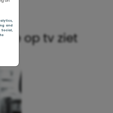
ing on
nalytics
,
ing and
, Social
,
 je op tv ziet
ata