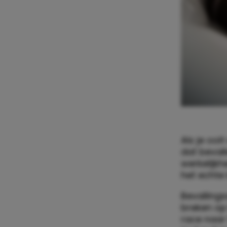
Als je ooi
dat bevall
werkelijkh
het echte l
Bevalling
breken op
race naar