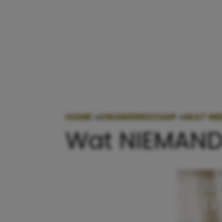
HOME
»
ZWANGERSCHAP
»
WAT NI
Wat NIEMAND 