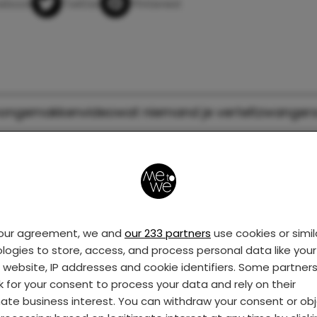
ebook
Twitter
Pinterest
ongemakken
video
wat niemand je vertelt
zwanger
your agreement, we and
our 233 partners
use cookies or simil
logies to store, access, and process personal data like your 
s website, IP addresses and cookie identifiers. Some partner
k for your consent to process your data and rely on their
mate business interest. You can withdraw your consent or ob