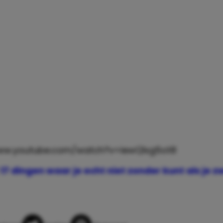
www.youtube.com/watch?v=iewQ1xg5ot8
17 dingen waar je echt niet zonder kunt als je 
app