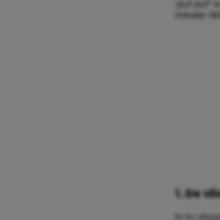
‘puf puf’ 
minder fil
1. De vl
In tv-show