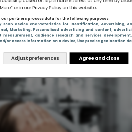
rocessing based on legitimate interest at any time by click
More” or in our Privacy Policy on this website.
our partners process data for the following purposes:
y scan device characteristics for identification
, Advertising
, A
onal
, Marketing
, Personalised advertising and content, advertis
t measurement, audience research and services development
en niet lijkt op wat
nd/or access information on a device
, Use precise geolocation d
Adjust preferences
Agree and close