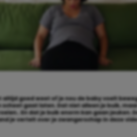
et altijd goed weet of je nou de baby voelt bewe
n scheet gaat laten. Dat niet alleen je buik, maa
oeien.. En dat je buik enorm kan gaan jeuken. 
nd je vertelt over je zwangerschap in deze vide