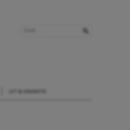
Zoek op de website
zoeken
UIT & VAKANTIE