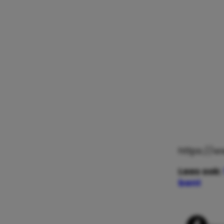
https://
Lees ook:
bent
Whats