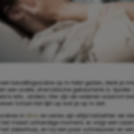
t een bevallingsscène op tv hebt gezien, denk je mi
en een snelle, dramatische gebeurtenis is. Spoiler:
eid is iets… anders. Hier zijn de redenen waarom bev
even totaal niet lijkt op wat je op tv ziet.
sscènes in
films
en series zijn altijd hetzelfde: de vl
 het meest onhandige moment, er volgt een razen
 het ziekenhuis, en na een paar schreeuwen en een