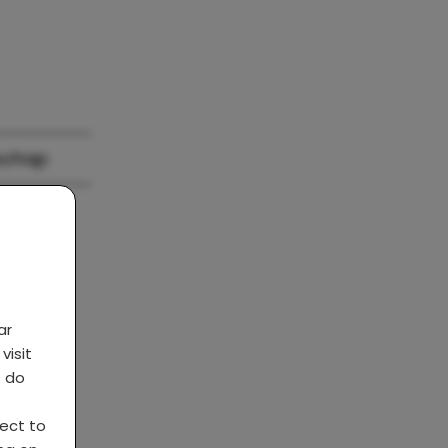
schap
ar
visit
s do
ject to