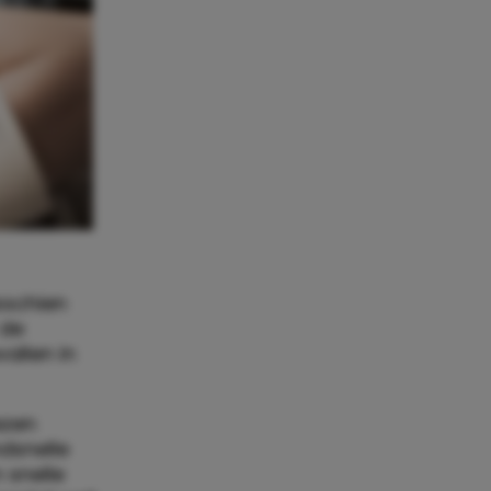
sschien
 de
allen in
iezen
dsnelle
 snelle