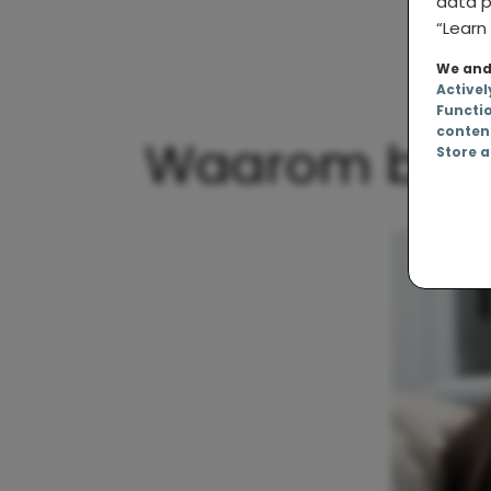
data p
“Learn 
We and 
Activel
Functi
conten
Waarom bevall
Store a