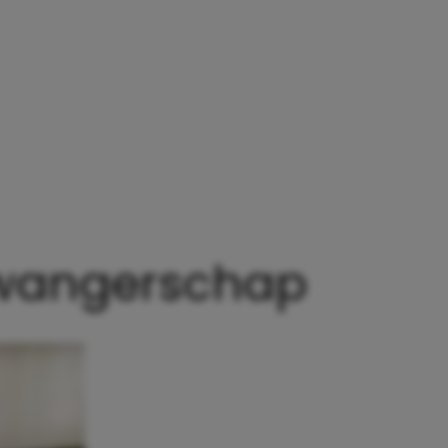
T NIEMAND JE VERTELT OVER JE ZWANGERSCHAP
 zwangerschap