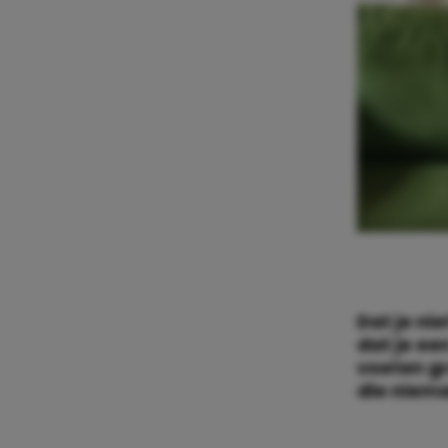
Dat je ni
dat je ee
voeten gr
die niema