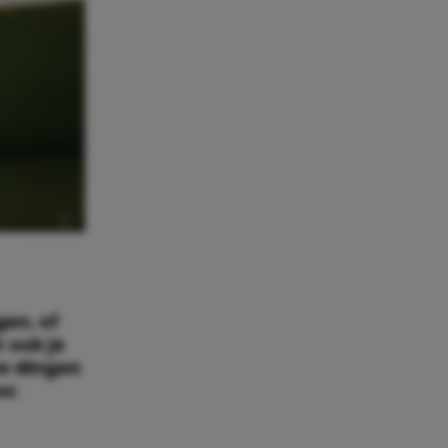
gen, of
r ook je
De dingen
o: