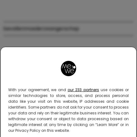
bevallen
moeder
zwangerschap
Traumatische bevalling:
als de geboorte niet voelt
als een roze wolk
With your agreement, we and
our 233 partners
use cookies or
similar technologies to store, access, and process personal
data like your visit on this website, IP addresses and cookie
identifiers. Some partners do not ask for your consent to process
your data and rely on their legitimate business interest. You can
withdraw your consent or object to data processing based on
legitimate interest at any time by clicking on “Learn More” or in
our Privacy Policy on this website.