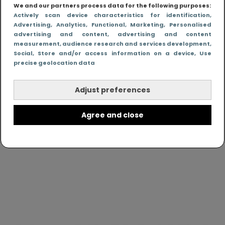
We and our partners process data for the following purposes:
goede keuze voor een kinderfeestje
. Dit
Actively scan device characteristics for identification
,
trampolinepark ligt op een bedrijventerrein aan de
Advertising
, Analytics
, Functional
, Marketing
, Personalised
rand van de stad en biedt volop ruimte voor springen,
advertising and content, advertising and content
stunten en spelen. Kinderen van verschillende
measurement, audience research and services development
,
leeftijden kunnen zich hier uitleven zonder dat het te
Social
, Store and/or access information on a device
, Use
druk of chaotisch aanvoelt.
precise geolocation data
Adjust preferences
Agree and close