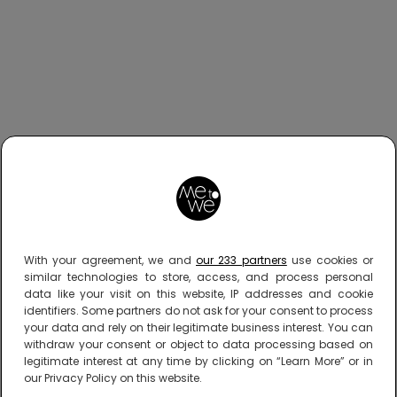
In dit artikel vind je ideeën voor kinderfeestjes waar
schermen geen rol spelen, maar waar kinderen juist
zélf de hoofdrol pakken. Met concrete locaties waar
With your agreement, we and
our 233 partners
use cookies or
je direct terecht kunt. Want een feestje waar
similar technologies to store, access, and process personal
kinderen actief bezig zijn, blijft langer hangen dan een
data like your visit on this website, IP addresses and cookie
middagje voor de tv.
identifiers. Some partners do not ask for your consent to process
your data and rely on their legitimate business interest. You can
Boswachtersfeestje in het
withdraw your consent or object to data processing based on
legitimate interest at any time by clicking on “Learn More” or in
Utrechtse Amelisweerd
our Privacy Policy on this website.