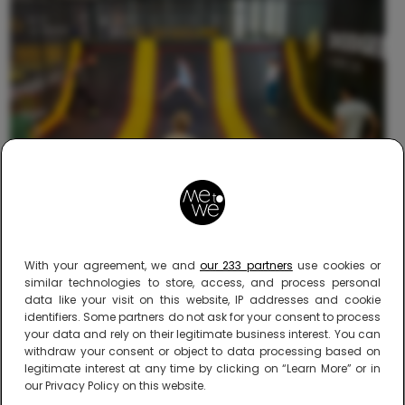
With your agreement, we and
our 233 partners
use cookies or
Een kinderfeestje hoeft niet per se te bestaan uit
similar technologies to store, access, and process personal
chips, een film en een huis vol kinderen die na een
data like your visit on this website, IP addresses and cookie
uur al naar hun telefoon grijpen. Steeds meer
identifiers. Some partners do not ask for your consent to process
ouders zoeken naar manieren om kinderen te
your data and rely on their legitimate business interest. You can
laten bewegen, spelen en zelf iets te laten
withdraw your consent or object to data processing based on
bedenken. Vooral in Midden-Nederland zijn er
legitimate interest at any time by clicking on “Learn More” or in
verrassend veel locaties waar dat kan. Van het
our Privacy Policy on this website.
bos tot de boerderij: als je net even verder kijkt