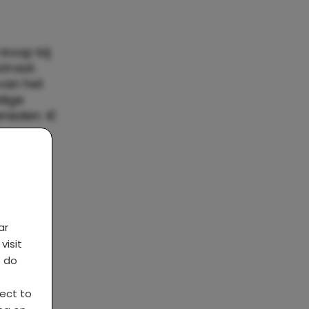
 koop bij
traat.
van het
dige
eneden: €
ar
visit
s do
ject to