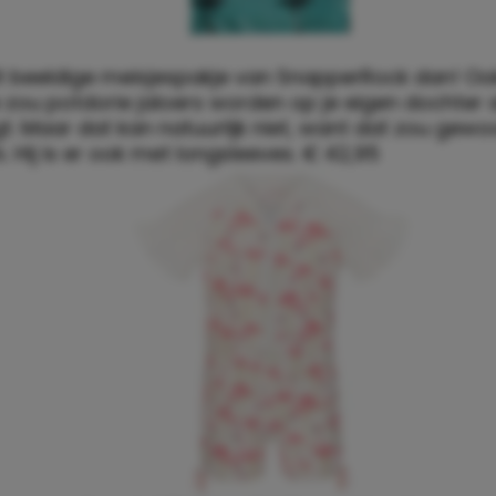
dit beeldige meisjespakje van SnapperRock dan! Ook
Je zou potdorie jaloers worden op je eigen dochter 
t. Maar dat kan natuurlijk niet, want dat zou gewo
Ps. Hij is er ook met longsleeves. € 42,95