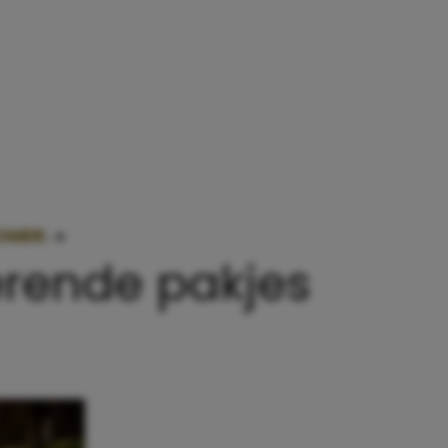
OMER.
»
AANSCHOUW! DE 12 LEUKSTE UV-WERENDE
erende pakjes