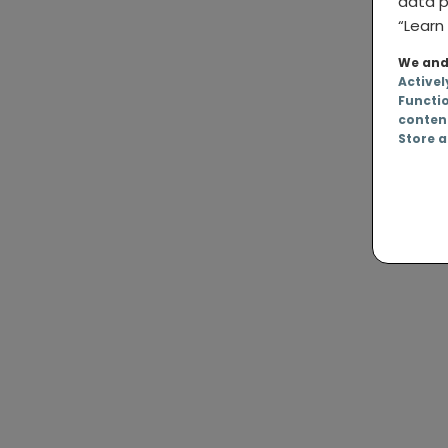
data p
“Learn 
We and 
Activel
Functi
conten
Store a