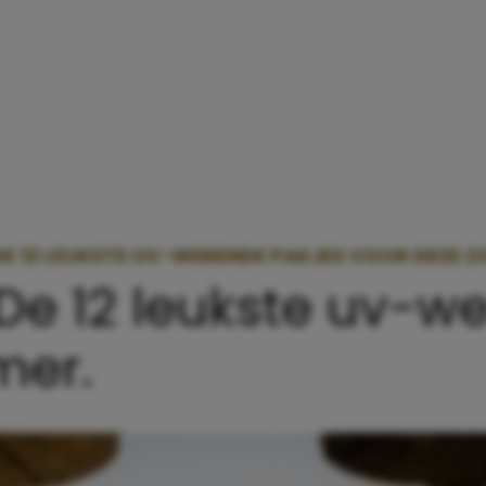
 12 LEUKSTE UV-WERENDE PAKJES VOOR DEZE Z
e 12 leukste uv-w
mer.