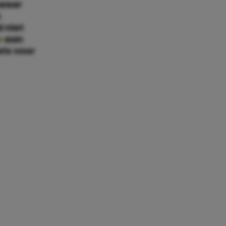
 weer
n
 niet
e
aan
ets voor