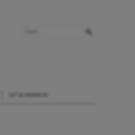
Zoek op de website
zoeken
UIT & VAKANTIE