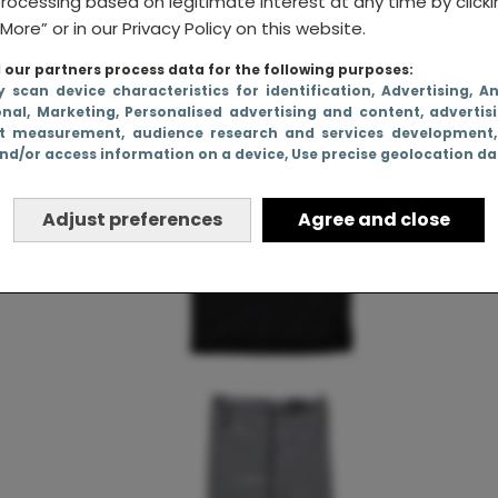
rocessing based on legitimate interest at any time by click
More” or in our Privacy Policy on this website.
our partners process data for the following purposes:
y scan device characteristics for identification
, Advertising
, A
onal
, Marketing
, Personalised advertising and content, advertis
t measurement, audience research and services development
nd/or access information on a device
, Use precise geolocation d
Adjust preferences
Agree and close