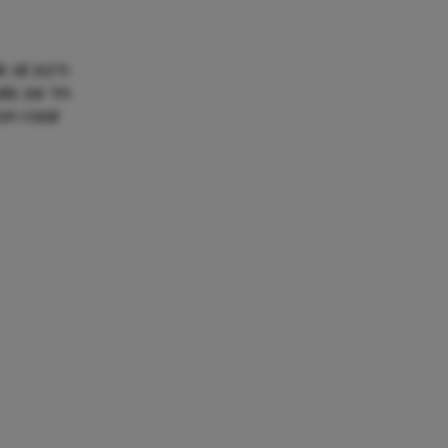
 al zo’n
als ze ‘m
on raar