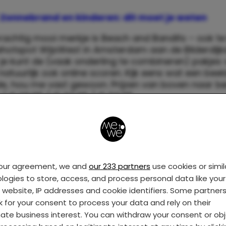
Zonnebrand en kinderen: dit moet je weten
rachtig mooi merkje is Beach and Bandits – ook te
otspot WijsWest in Amsterdam aan de Bilderdijks
je kunt de (vaak onderling te combineren) pakjes 
 natuurlijk ook online scoren. Kijk eens wat een beel
e, hou me vast gewoon. Prijzen van boven naar b
 / € 29,95 / € 34,95 / € 34,95
your agreement, we and
our 233 partners
use cookies or simil
logies to store, access, and process personal data like your 
s website, IP addresses and cookie identifiers. Some partner
k for your consent to process your data and rely on their
mate business interest. You can withdraw your consent or ob