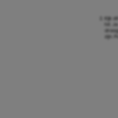
Kijk 
hit. 
draag
zijn. 