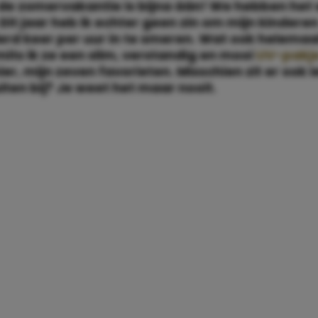
, de zomervakantie is bijna áán! We hebben het
Dit jaar heb ik echter geen zin om mijn kindere
rd keer per uur in te smeren. Wat ook helemaal
 mits ik ze een slim, verstandig en mooi
UV-pakj
ier, mijn zeven favorieten. Misschien zit er ook i
iten bij? Je weet het maar nooit.