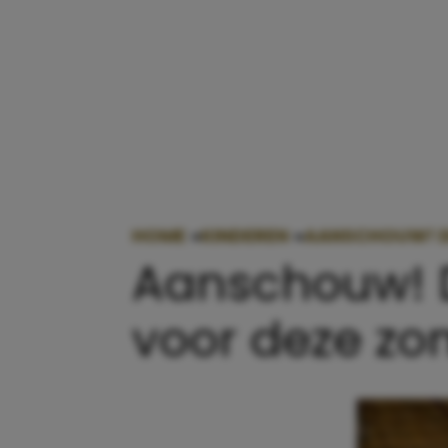
HOME
»
KINDEREN
»
AANSCHOUW! DE
Aanschouw! D
voor deze zo