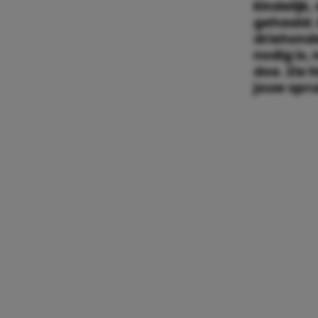
Eindelijk
gehaald. 
driehonde
nodig is,
doe. Zie h
jouw spru