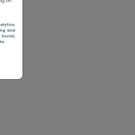
ing on
nalytics
,
ing and
, Social
,
ata