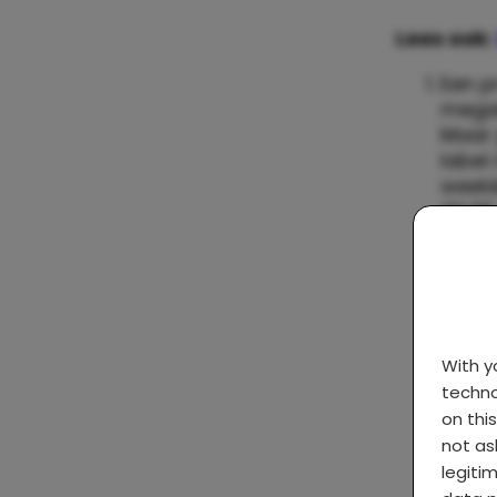
Lees ook:
Een p
megah
Maar 
label
weeld
39,95
With 
techno
on thi
not as
legiti