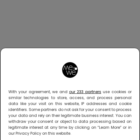
De juiste stoelen maken het
With your agreement, we and
our 233 partners
use cookies or
verschil
similar technologies to store, access, and process personal
data like your visit on this website, IP addresses and cookie
In een gezin draait veel om samen eten. De eettafel is
identifiers. Some partners do not ask for your consent to process
niet alleen de plek waar je maaltijden deelt, maar ook
your data and rely on their legitimate business interest. You can
waar huiswerk wordt gemaakt, geknutseld of gewoon
withdraw your consent or object to data processing based on
even wordt bijgepraat. Daarom verdienen
stoelen
legitimate interest at any time by clicking on “Learn More” or in
extra aandacht bij het inrichten van je huis.
our Privacy Policy on this website.