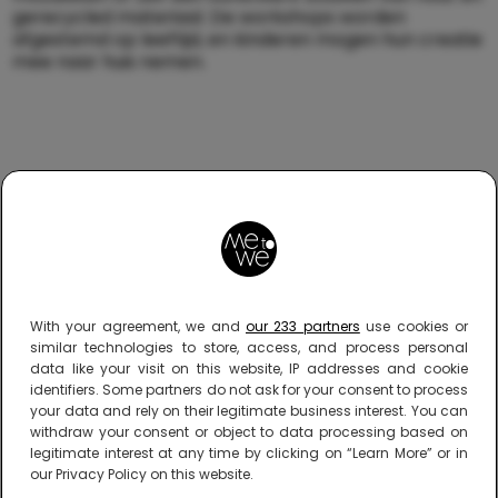
gerecycled materiaal. De workshops worden
afgestemd op leeftijd, en kinderen mogen hun creatie
mee naar huis nemen.
With your agreement, we and
our 233 partners
use cookies or
similar technologies to store, access, and process personal
data like your visit on this website, IP addresses and cookie
identifiers. Some partners do not ask for your consent to process
your data and rely on their legitimate business interest. You can
withdraw your consent or object to data processing based on
Wat dit feestje bijzonder maakt, is dat het kleinschalig
legitimate interest at any time by clicking on “Learn More” or in
en persoonlijk is. Je bent er met je eigen groepje en
our Privacy Policy on this website.
de ruimte is ingericht voor verwondering. Denk aan