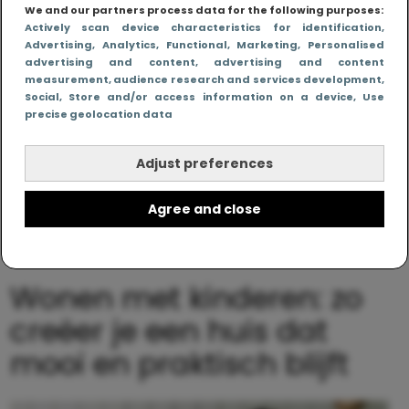
feestje dat anders is dan anders, maar voor iedereen
We and our partners process data for the following purposes:
iets biedt.
Actively scan device characteristics for identification
,
Advertising
, Analytics
, Functional
, Marketing
, Personalised
advertising and content, advertising and content
measurement, audience research and services development
,
Social
, Store and/or access information on a device
, Use
precise geolocation data
Adjust preferences
kinderen
uitje
Agree and close
Wonen met kinderen: zo
creëer je een huis dat
mooi en praktisch blijft