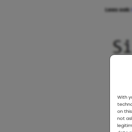
Lees ook:
With 
techno
on thi
not as
legiti