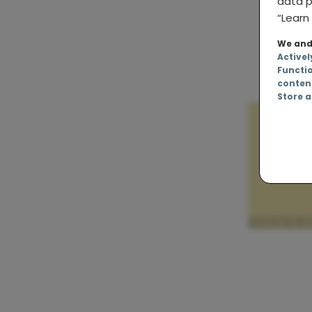
data p
“Learn 
We and 
Activel
Functi
conten
Store a