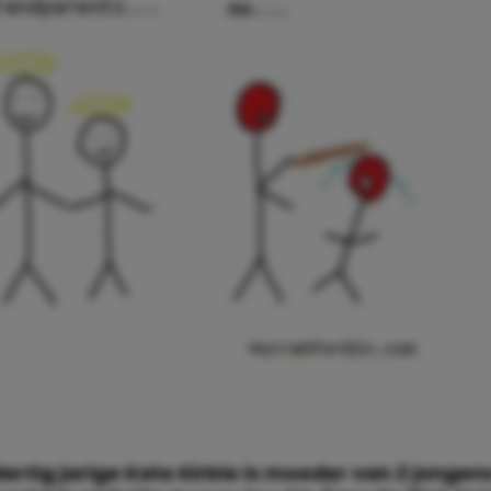
dertig jarige Kate Kirbie is moeder van 2 jongen