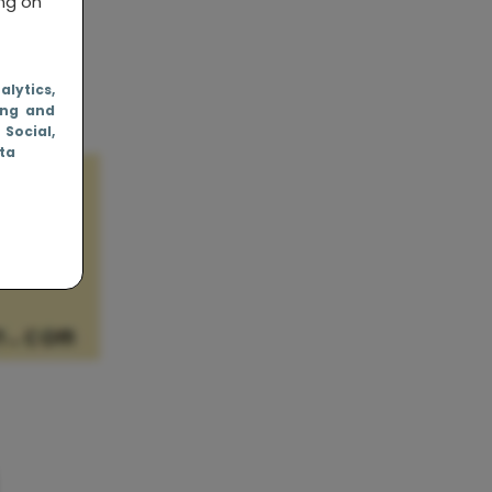
ing on
nalytics
,
ing and
, Social
,
ata