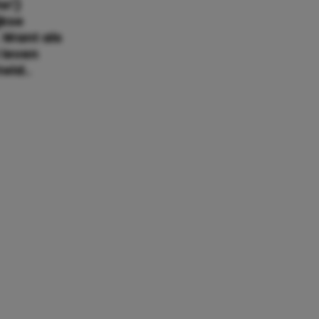
te!)
jkse
 Want als
 leven
eld..