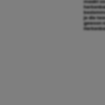
maakt vo
herkenbar
beslommer
je die tw
gewoon ni
Herkenba