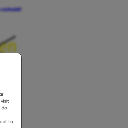
e schuld
!
ar
visit
s do
ject to