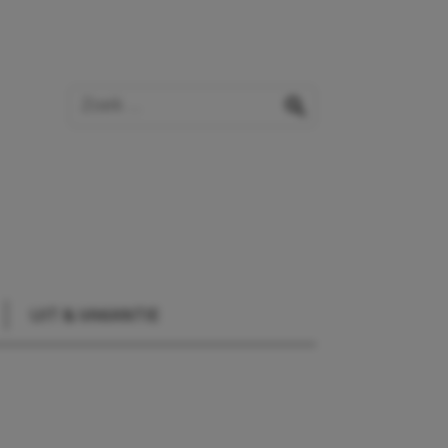
Zoek op de website
zoeken
UIT & VAKANTIE