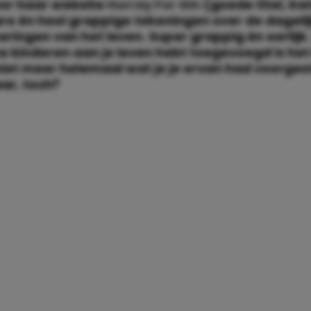
or haar website
Hurray For Gin
(goede titel, Ka
e én heel grappige tekeningen over de dageli
ingen van het leven. Super grappig én eerlijk.
ee kinderen aan je leven hebt toegevoegd is het
et meer helemaal wat je je ervan had voorgest
ar, toch?