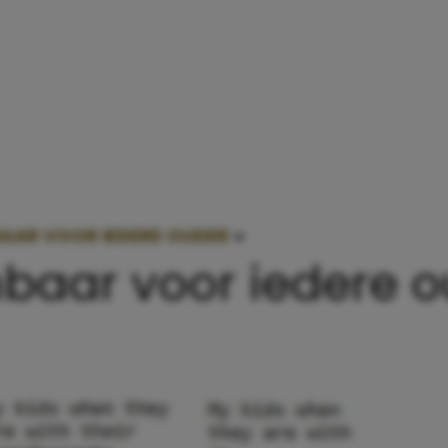
AAR VOOR IEDERE OUDER
»
HAHA! HERKENBAAR V
baar voor iedere 