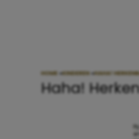
HOME
»
KINDEREN
»
HAHA! HERKENB
Haha! Herken