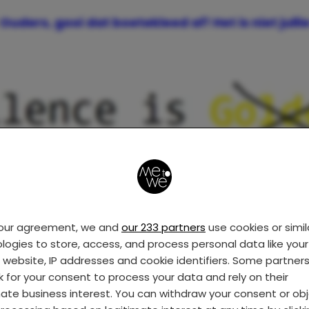
Ouders, gooi dat boetekleed af! Het is niet julli
your agreement, we and
our 233 partners
use cookies or simil
logies to store, access, and process personal data like your 
s website, IP addresses and cookie identifiers. Some partner
k for your consent to process your data and rely on their
mate business interest. You can withdraw your consent or ob