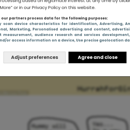
rocessing based on legitimate interest at any time by click
More” or in our Privacy Policy on this website.
our partners process data for the following purposes:
y scan device characteristics for identification
, Advertising
, A
onal
, Marketing
, Personalised advertising and content, advertis
t measurement, audience research and services development
nd/or access information on a device
, Use precise geolocation d
Adjust preferences
Agree and close