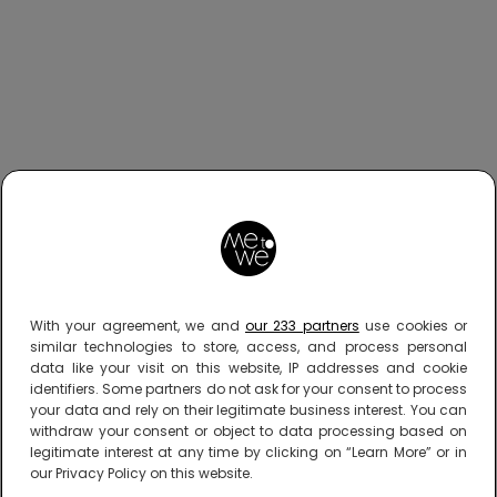
Je kunt een compleet feestje boeken, inclusief ranja,
frietjes en een eigen tafel voor cadeautjes. Er is
begeleiding aanwezig en ouders hoeven weinig te
doen behalve af en toe zwaaien of foto’s maken.
With your agreement, we and
our 233 partners
use cookies or
similar technologies to store, access, and process personal
Ideaal voor herfst- of winterfeestjes waarbij buiten
data like your visit on this website, IP addresses and cookie
zijn niet aantrekkelijk is, maar je wél wilt dat de
identifiers. Some partners do not ask for your consent to process
kinderen actief blijven.
your data and rely on their legitimate business interest. You can
withdraw your consent or object to data processing based on
Koken in de kinderkookstudio in
legitimate interest at any time by clicking on “Learn More” or in
IJsselstein
our Privacy Policy on this website.