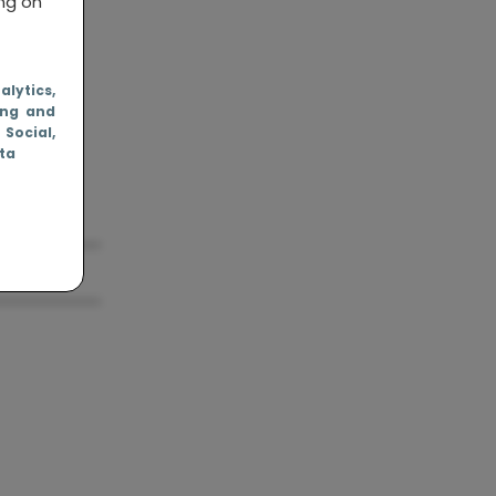
ing on
”
nalytics
,
ing and
, Social
,
ata
n