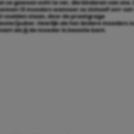
 ze gewoon echt te ver, die kinderen van ons. 
kennen 13 moeders wanneer ze zichzelf ont-ze
t voelden staan, door de praatgrage
euter/puber. Heerlijk als het ándere moeders 
nant als jij de moeder in kwestie bent.