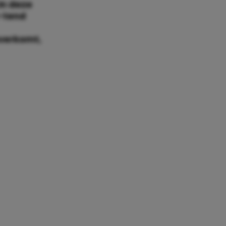
In deze
t-tend
overkomt,