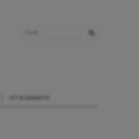
Zoek op de website
zoeken
UIT & VAKANTIE