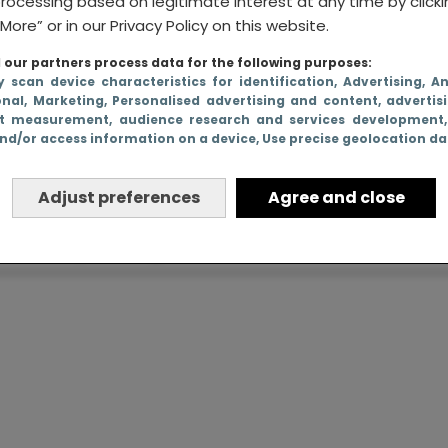
rocessing based on legitimate interest at any time by click
“Ik krijg een jongetje en nu ben ik teleurgesteld
More” or in our Privacy Policy on this website.
our partners process data for the following purposes:
app
y scan device characteristics for identification
, Advertising
, A
ebook
Twitter
Pinterest
onal
, Marketing
, Personalised advertising and content, advertis
t measurement, audience research and services development
nd/or access information on a device
, Use precise geolocation d
Adjust preferences
Agree and close
erhalen
opmerkingen van kinderen
voor schut staa