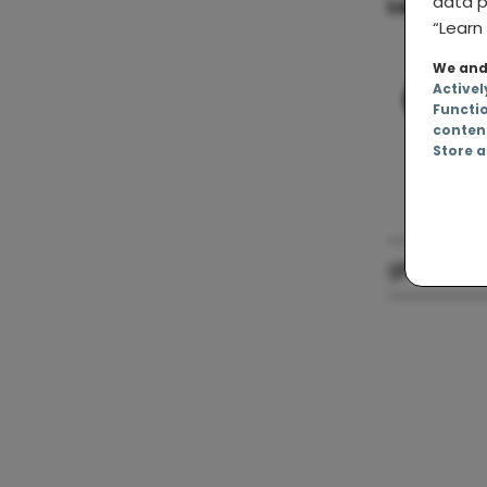
data p
Lees ook:
“Learn 
We and 
Whats
Activel
Fac
Functi
conten
Store a
gênante v