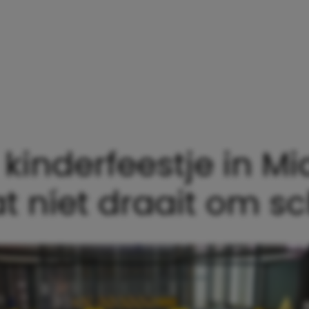
n kinderfeestje in M
t níet draait om 