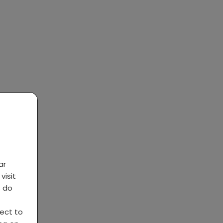
ar
visit
s do
ject to