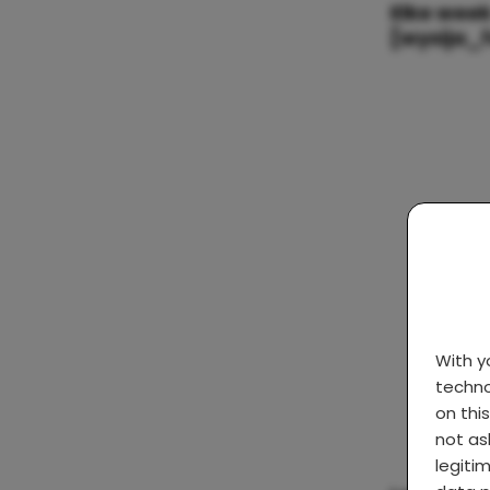
Elke week
[wysija_
With 
techno
on thi
not as
legiti