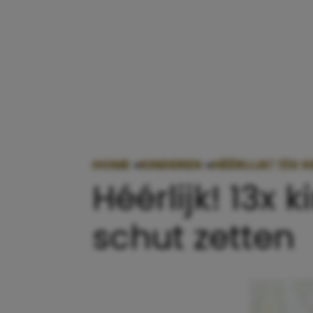
HOME
»
KINDEREN
»
HÉÉRLIJK! 13X
Héérlijk! 13x
schut zetten