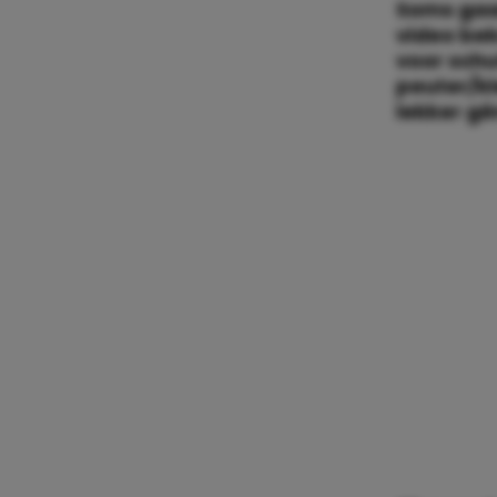
Soms gaan
video be
voor schu
peuter/kl
lekker
gê