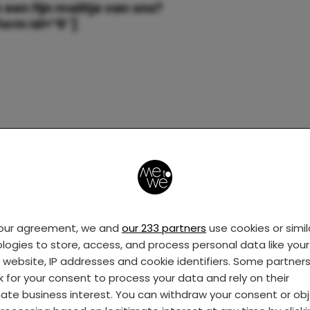
 een fijn mailtje van ons?
form id=”6″]
your agreement, we and
our 233 partners
use cookies or simil
logies to store, access, and process personal data like your 
s website, IP addresses and cookie identifiers. Some partner
k for your consent to process your data and rely on their
mate business interest. You can withdraw your consent or ob