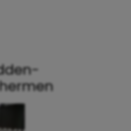
idden-
schermen