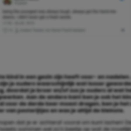
te kind in een gezin zijn heeft voor- en nadelen
zijn je ouders waarschijnlijk wat losser geworde
, doordat je broer en/of zus je ouders al wat 
werken. Aan de andere kant ben je ook het ki
 al voor de derde keer moest dragen, ben je he
r van pesterijtjes en was je altijd de kleinste.
hopen dat je er achteraf vooral om kunt lachen! D
tweets sommen wel zo’n beetje op wat de moeilijk