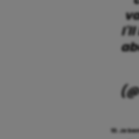
va
I'
ab
(@
10. Je ben