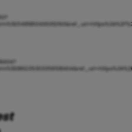
93?
5E548118134063112193&ref_url=https%3A%2F%2
18404?
%5E861235303356518404&ref_url=https%3A%2F
est