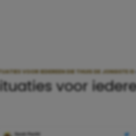
UATIES VOOR IEDEREEN DIE THUIS DE JONGSTE IS
tuaties voor iedere