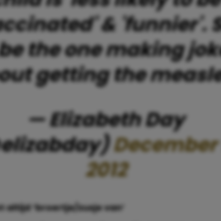
ccinated' & 'funnier'. 
ll be the one making jok
out getting the measle
— Elizabeth Day
elizabday)
December 1
2012
t altijd ‘broertje/zusje van’