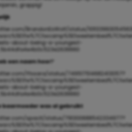
njamin, grappig!
lijk
witter.com/BrandonEsWolf/status/10113399305456
twsrc%5Etfw%7Ctwcamp%5Etweetembed%7Ctwterm
eets-about-being-a-youngest-
_5b44dfa4e4b0c523e2636660
k heb een naam hoor!’
witter.com/ffssara/status/749517514682413057?
twsrc%5Etfw%7Ctwcamp%5Etweetembed%7Ctwterm
eets-about-being-a-youngest-
_5b44dfa4e4b0c523e2636660
de baarmoeder was al gebruikt
witter.com/spacit/status/791300688542334977?
twsrc%5Etfw%7Ctwcamp%5Etweetembed%7Ctwter
eets-about-being-a-youngest-