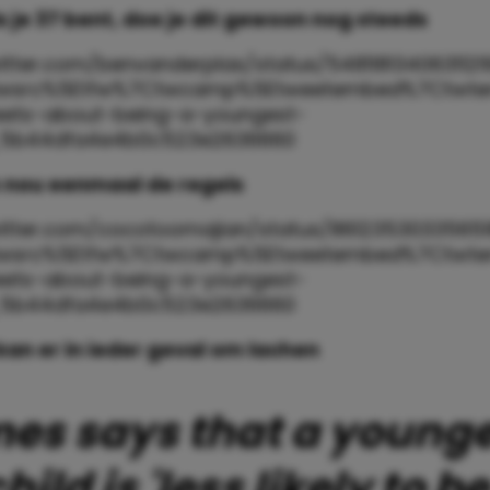
ls je 37 bent, doe je dit gewoon nog steeds
witter.com/benvanderplas/status/5481181340631121
twsrc%5Etfw%7Ctwcamp%5Etweetembed%7Ctwterm%
eets-about-being-a-youngest-
_5b44dfa4e4b0c523e2636660
jn nou eenmaal de regels
witter.com/cocotoomajian/status/8612353033565
twsrc%5Etfw%7Ctwcamp%5Etweetembed%7Ctwterm
eets-about-being-a-youngest-
_5b44dfa4e4b0c523e2636660
e kan er in ieder geval om lachen
es says that a young
hild is 'less likely to be