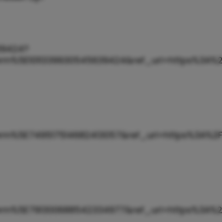
39424?
%5E1011339930545639424&ref_url=https%3A%2F
%5E749517514682413057&ref_url=https%3A%2F%
m%5E791300688542334977&ref_url=https%3A%2F