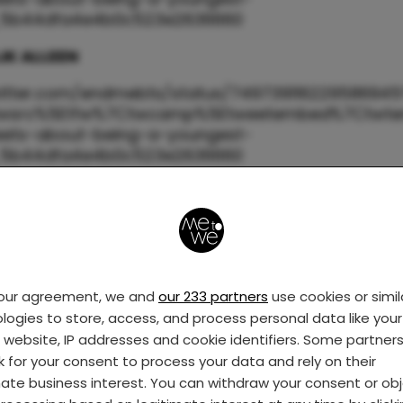
_5b44dfa4e4b0c523e2636660
IJK ALLEEN
witter.com/endmebts/status/749739116229586945
twsrc%5Etfw%7Ctwcamp%5Etweetembed%7Ctwterm
eets-about-being-a-youngest-
_5b44dfa4e4b0c523e2636660
ngste ben je nou eenmaal nooit aan de beurt
witter.com/JubyPhonic_P/status/7995199540559
twsrc%5Etfw%7Ctwcamp%5Etweetembed%7Ctwter
eets-about-being-a-youngest-
_5b44dfa4e4b0c523e2636660
your agreement, we and
our 233 partners
use cookies or simil
logies to store, access, and process personal data like your 
n naar complimentjes’ is je middle name
s website, IP addresses and cookie identifiers. Some partner
k for your consent to process your data and rely on their
m such a youngest chil
mate business interest. You can withdraw your consent or ob