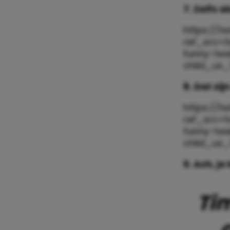
7. Zelfs a
https://t
ref_src=
funny-tw
child_us
8. Dat zi
https://t
ref_src=
funny-tw
child_us
9. Ach, j
Tim
c