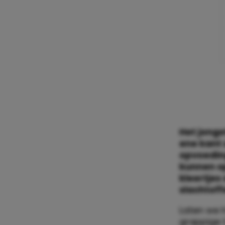
Het jongs
ene kant 
opvoeding
kunnen op
kleertjes
slachtoffe
Laten we 
grappige 