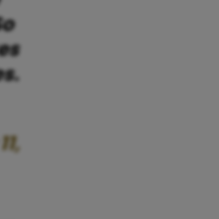
So
es
s.
1,