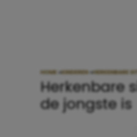
HOME
»
KINDEREN
»
HERKENBARE SIT
Herkenbare si
de jongste is