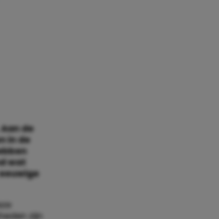
. Aan de
n in de
hebben
nd wat
t eeuwige
eze
heden zijn