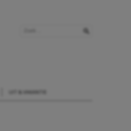
Zoek op de website
zoeken
UIT & VAKANTIE