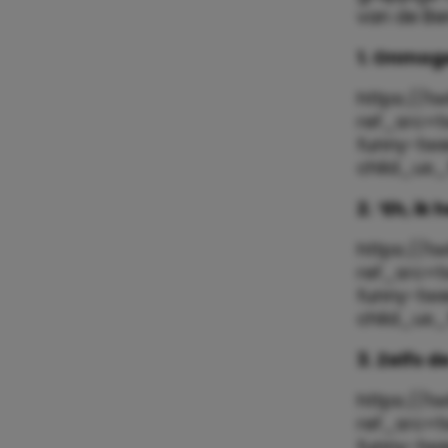
van de Be
1. Onmoge
https://t
ref_src=
funny-tw
child_us
2. ‘Eh, i
https://t
ref_src=
funny-tw
child_us
3. Zelfs 
https://t
ref_src=
funny-tw