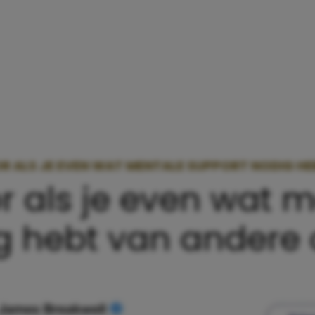
OR ALS JE EVEN WAT MENTALE SUPPORT NODIG H
or als je even wat 
g hebt van andere