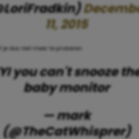
LoriFradkin)
Decemb
11, 2015
f je dus niet meer te proberen
YI you can't snooze th
baby monitor
— mark
(@TheCatWhisprer)