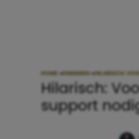
HOME
»
KINDEREN
»
HILARISCH: VO
Hilarisch: Vo
support nodi