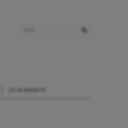
Zoek op de website
zoeken
UIT & VAKANTIE