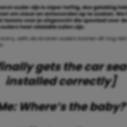
erst ouder zijn is súper heftig, dus gelukkig heb
ernet om steun en antwoorden op te zoeken. We
t tweets voor je uitgezocht die speciaal voor d
 ouders heel
relatable
zullen zijn.
 worry, zelfs de ervaren ouders kunnen dit nog nie
in
finally gets the car sea
installed correctly]
Me: Where’s the baby?