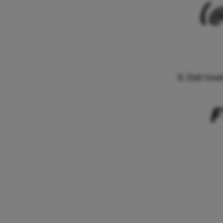
(@
6. Dat hoe
F