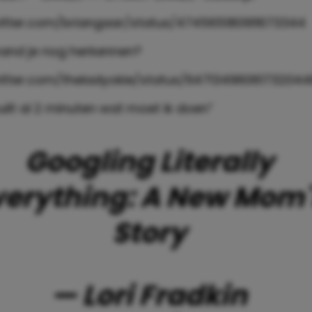
witter.com/briangaar/status/474565180911673344
mand je nog herkennen?
witter.com/theladyokie/status/64713496061732044
uilt al 2 minuten wat moet ik doen”
Googling Literally
verything: A New Mom'
Story
— Lori Fradkin