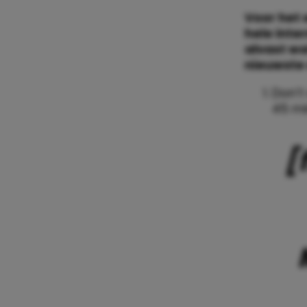
Voor het e
hele int
alvast wa
nieuwste
Don’t
45 m
[