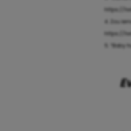
https://t
4. Zou ie
https://t
5. “Baby h
E