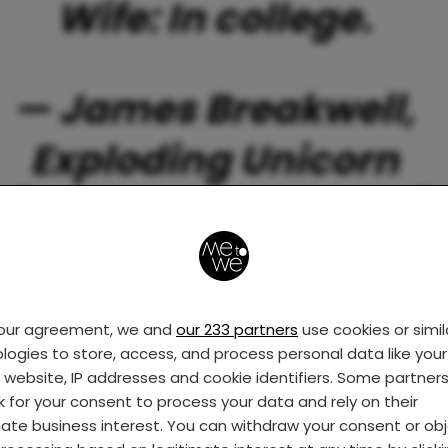
Wife: In college.
— James Breakwell,
Exploding Unicorn
(@XplodingUnicorn)
October 12, 2015
your agreement, we and
our 233 partners
use cookies or simil
ig, eigenlijk
logies to store, access, and process personal data like your 
s website, IP addresses and cookie identifiers. Some partner
sked to switch seats o
k for your consent to process your data and rely on their
mate business interest. You can withdraw your consent or ob