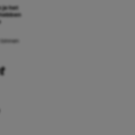
 je het
 hebben
e
t binnen
t