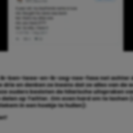
e ik-ben-twee-en-ik-zeg-nee-fase net achter d
 drie en denken ze ineens dat ze alles van de 
ze ouders besloten de hilarische uitspraken va
e delen op Twitter. Om even hard om te lachen 
iekem in een hoekje te huilen):
iet!