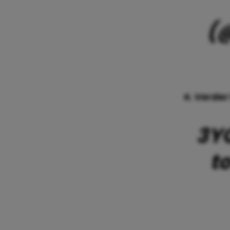
(
4. Verder
3Y
t