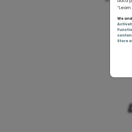
data p
“Learn 
3y
We and 
Activel
Functi
b
conten
Store a
M
3yo