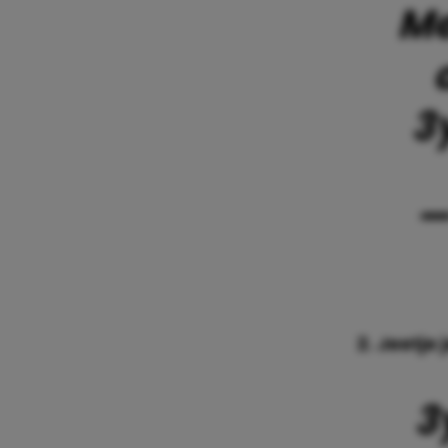
Me
3
—
2. Jeetje
3