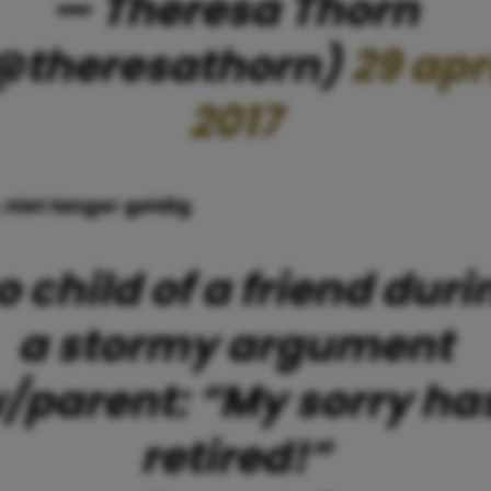
— Theresa Thorn
@theresathorn)
29 apr
2017
, niet langer geldig
o child of a friend duri
a stormy argument
/parent: “My sorry ha
retired!”