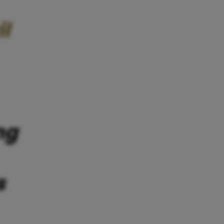
il
ng
s