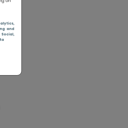
ing on
my
nalytics
,
ing and
*
, Social
,
ata
.
e I