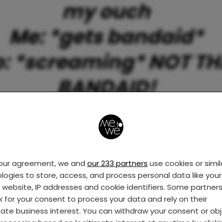
my ouch
Me: *gets bandaid*
o: *screaming* NOT T
BANDAID!
— Sydney Walker
SydneyBlaine12)
26 ap
your agreement, we and
our 233 partners
use cookies or simil
2017
logies to store, access, and process personal data like your 
s website, IP addresses and cookie identifiers. Some partner
k for your consent to process your data and rely on their
mate business interest. You can withdraw your consent or ob
ou luisteren ho maar, maar naar een ananas…