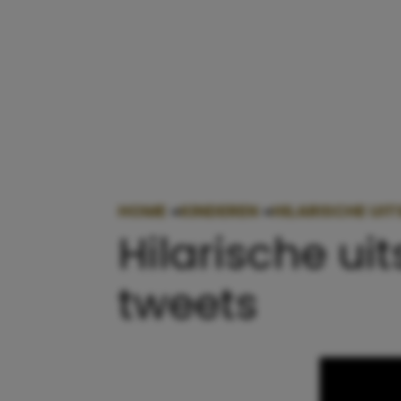
HOME
»
KINDEREN
»
HILARISCHE UIT
Hilarische uit
tweets