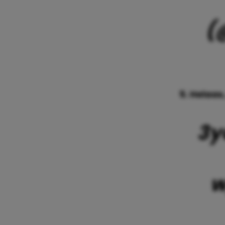
(
5. Helaas
3y
w