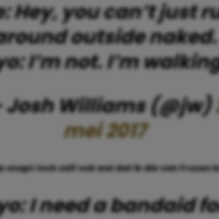
: Hey, you can’t just r
around outside naked.
yo: I’m not. I’m walking
 Josh Williams (@jw)
mei 2017
 je snapt toch zelf ook wel dat ik die van Frozen 
yo: I need a bandaid fo