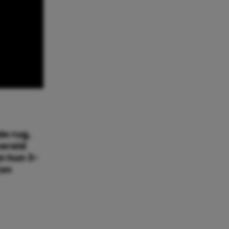
e rug,
wereld
n hun 3-
(en