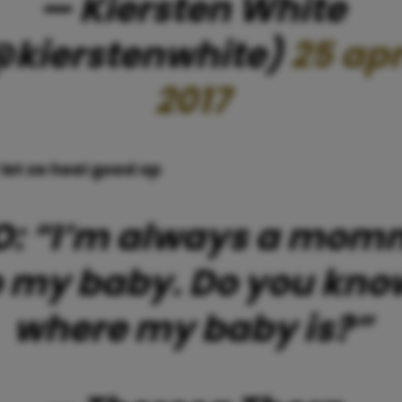
— Kiersten White
@kierstenwhite)
25 apr
2017
 let ze heel goed op
O: “I’m always a mom
o my baby. Do you kno
where my baby is?”