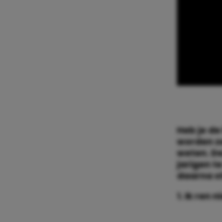
Heb je d
worden ze
weten. De
jarigen t
daarna st
1. Ik ren n