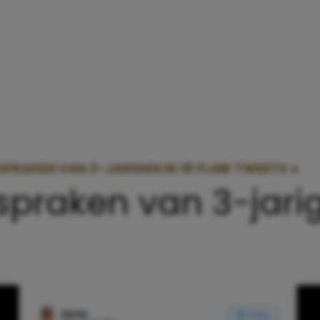
SPRAKEN VAN 3-JARIGEN IN 18 FIJNE TWEETS
»
HIL
spraken van 3-jarig