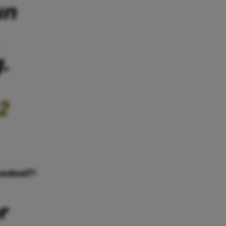
un
.
2
bedoel?!
r