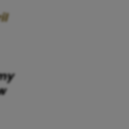
il
my
w