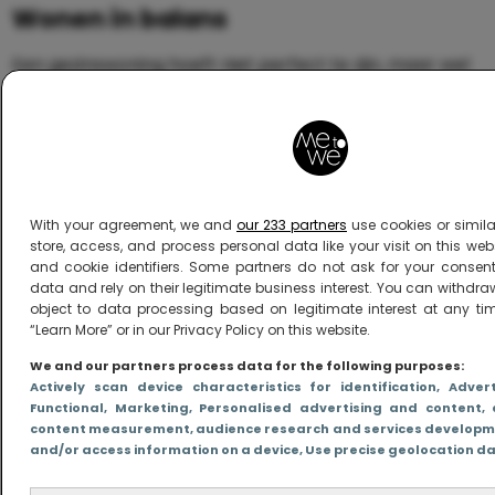
Wonen in balans
Een gezinswoning hoeft niet perfect te zijn, maar wel
leefbaar. Met slimme keuzes in meubels kun je een
balans vinden tussen comfort, stijl en gemak. Kies
materialen die passen bij het gezinsleven en meubels
die ruimte bieden om samen te zijn.
With your agreement, we and
our 233 partners
use cookies or simila
store, access, and process personal data like your visit on this web
and cookie identifiers. Some partners do not ask for your consen
data and rely on their legitimate business interest. You can withdra
object to data processing based on legitimate interest at any ti
“Learn More” or in our Privacy Policy on this website.
kinderen
wonen
We and our partners process data for the following purposes:
Actively scan device characteristics for identification
, Advert
Functional
, Marketing
, Personalised advertising and content,
content measurement, audience research and services develop
and/or access information on a device
, Use precise geolocation d
Kinderen en schuldgevoel: