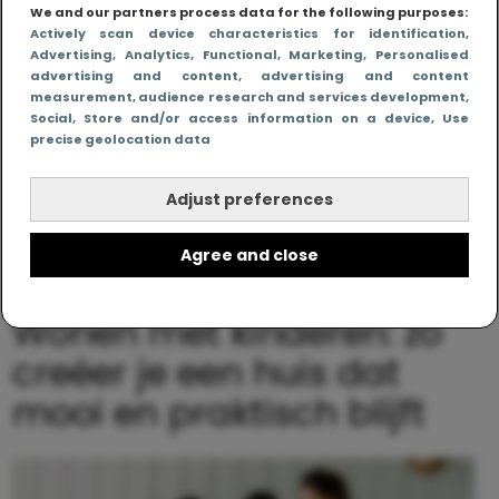
We and our partners process data for the following purposes:
Actively scan device characteristics for identification
,
Advertising
, Analytics
, Functional
, Marketing
, Personalised
advertising and content, advertising and content
measurement, audience research and services development
,
Social
, Store and/or access information on a device
, Use
precise geolocation data
kinderen
uitje
Adjust preferences
Agree and close
Wonen met kinderen: zo
creëer je een huis dat
mooi en praktisch blijft