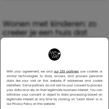
Wonen met kinderen: zo
creëer je een huis dat
mooi en praktisch blijft
With your agreement, we and
our 233 partners
use cookies or
similar technologies to store, access, and process personal
data like your visit on this website, IP addresses and cookie
identifiers. Some partners do not ask for your consent to process
your data and rely on their legitimate business interest. You can
withdraw your consent or object to data processing based on
legitimate interest at any time by clicking on “Learn More” or in
our Privacy Policy on this website.
Beeld: Canva