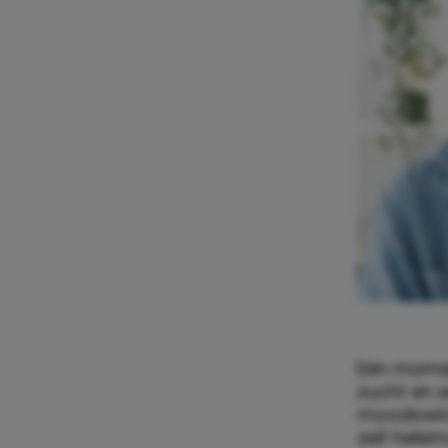
Eén moment
zucht en e
moodswing
zelf hele