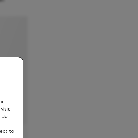
ar
visit
s do
ject to