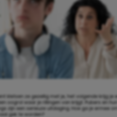
 kletsen ze gezellig met je, het volgende krijg je
en oogrol waar je rillingen van krijgt. Pubers en hu
s zijn een serieuze uitdaging. Hoe ga je ermee o
maal gek te worden?