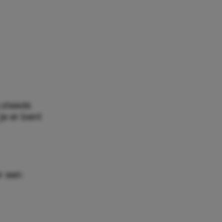
g steeds
je er bent
er een