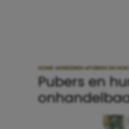
HOME
»
KINDEREN
»
PUBERS EN HUN
Pubers en hu
onhandelbaa