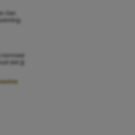
n. Een
spanning
n normaal
ud dat jij
 zachte