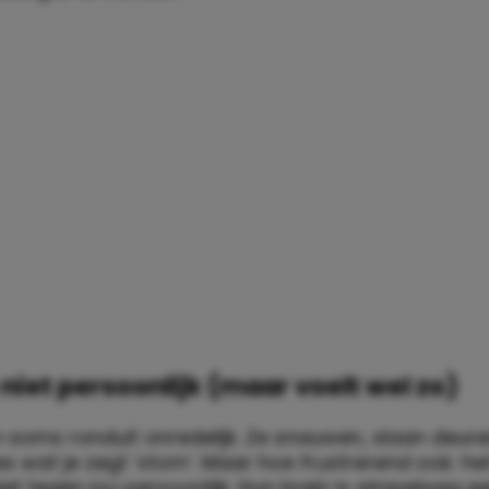
s niet persoonlijk (maar voelt wel zo)
n soms ronduit onredelijk. Ze snauwen, slaan deure
es wat je zegt ‘stom’. Maar hoe frustrerend ook: het
et tegen jou persoonlijk. Hun brein is simpelweg e