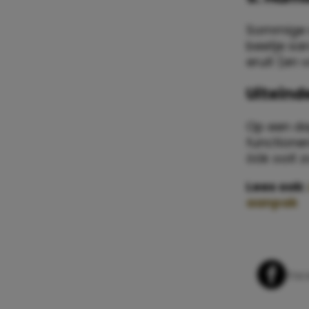
Sommige si
beetje sa
eruit (en v
Uiteinde
Op een da
functioner
óók ooit 
Lees ook:
aanpak
Whats
Fac