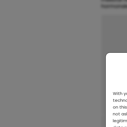
hormonal
With 
techno
on thi
not as
legiti