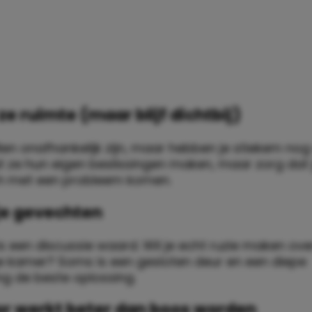
ze ruimte (maar blijf dichtbij)
len onafhankelijk zijn, maar hebben je stiekem no
t ze hun eigen beslissingen maken, maar zorg dat 
ch met een probleem komen.
 je gevechten
 is een discussie waard. Wil je echt ruzie maken ov
 kamer? Soms is een gesloten deur en een diepe
g de beste oplossing.
r werkt beter dan boos worden