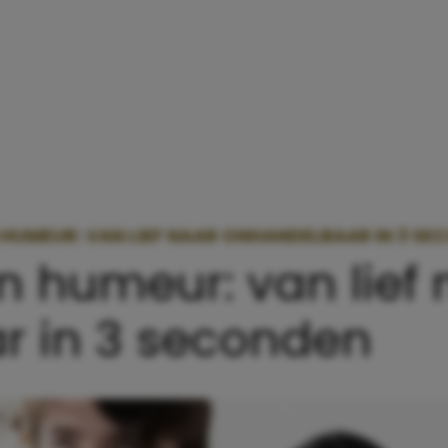
 HUMEUR: VAN LIEF NAAR ONHANDELBAAR IN 3 SE
n humeur: van lief 
r in 3 seconden