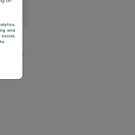
ing on
nalytics
,
ing and
, Social
,
ata
s nuttigs
”
en jij