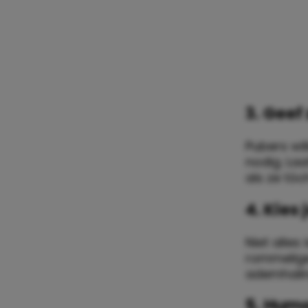
3. Geef 
Pubers wil
nodig. Laa
als ze tó
4. Kies
Niet alles
rommelige
ademhalin
5. Humo