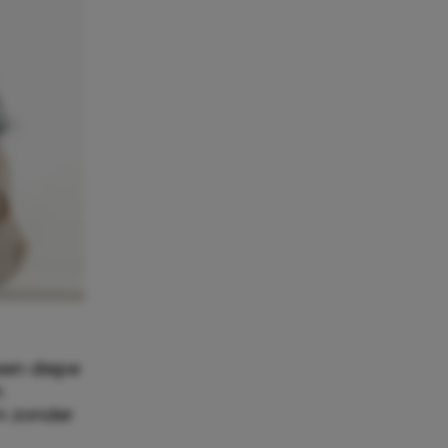
 een diepe
n
m zonder