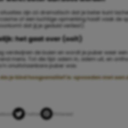
tuaties zijn zó dramatisch dat je beter kunt lache
rcasme of een luchtige opmerking haalt vaak de 
oorkomt dat jij je geduld verliest).
lijk: het gaat over (ooit)
g verdwijnen de buien en wordt je puber weer ee
end mens. Tot die tijd: adem in, adem uit, en ontho
zo’n onuitstaanbare puber was.
Als je kind hoogsensitief is: opvoeden met een
app
ebook
Twitter
Pinterest