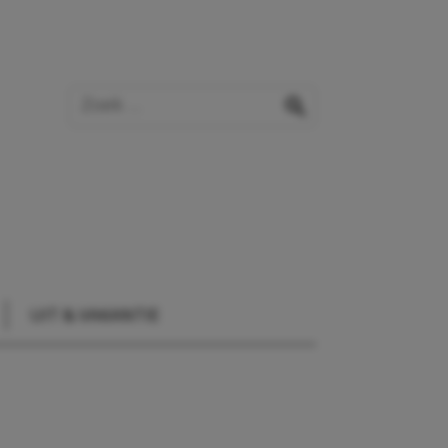
Zoek op de website
zoeken
UIT & VAKANTIE