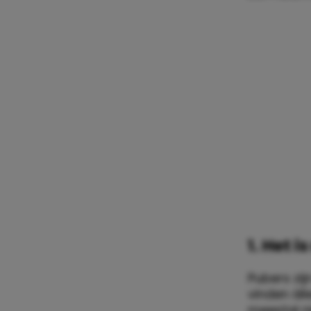
1. Het i
Pubers zij
vinden áll
meestal ni