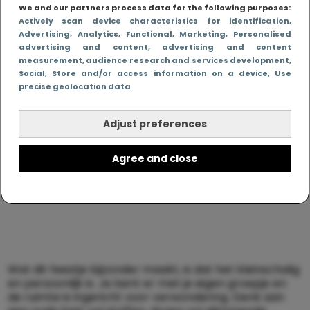
gerecycled materiaal. De workshops worden
We and our partners process data for the following purposes:
afgestemd op leeftijd, en kinderen mogen hun creatie
Actively scan device characteristics for identification
,
mee naar huis nemen.
Advertising
, Analytics
, Functional
, Marketing
, Personalised
advertising and content, advertising and content
measurement, audience research and services development
,
Social
, Store and/or access information on a device
, Use
precise geolocation data
Adjust preferences
Agree and close
Wat dit feestje bijzonder maakt, is dat het kleinschalig
en persoonlijk is. Je bent er met je eigen groepje en
de ruimte is ingericht voor verwondering. Denk aan