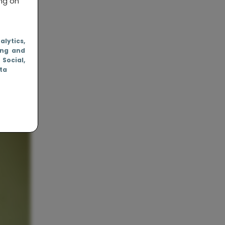
ing on
nalytics
,
ing and
, Social
,
ata