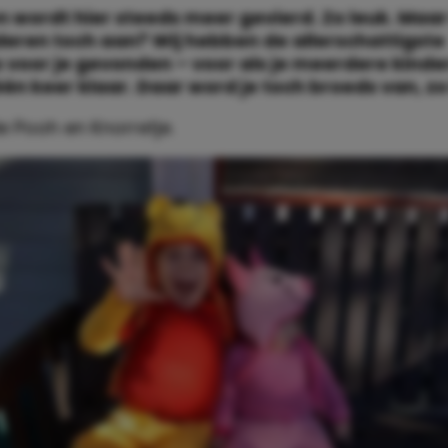
 wordt hier steeds meer gevierd. Zo leuk. Maar
nderen toch aan? Wij hebben de allerschattigste
voor je gevonden – voor als je meerdere kinde
 één keer klaar. Daar word je toch broeds van, zo 
de Pooh en Knorretje.