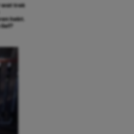
 wat trek
ren hebt.
lief?