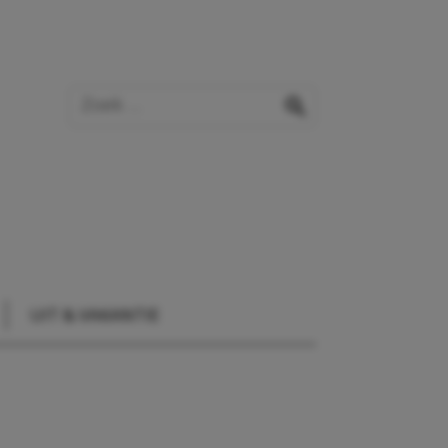
Zoek op de website
zoeken
UIT & VAKANTIE