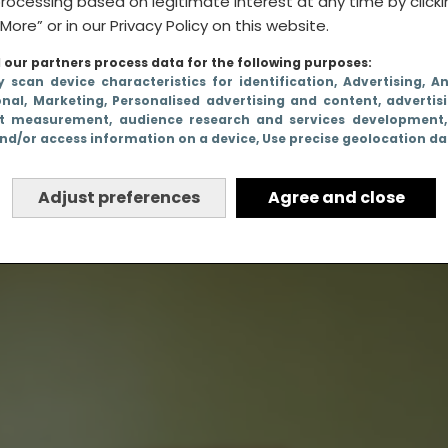
rocessing based on legitimate interest at any time by click
More” or in our Privacy Policy on this website.
our partners process data for the following purposes:
y scan device characteristics for identification
, Advertising
, A
onal
, Marketing
, Personalised advertising and content, advertis
t measurement, audience research and services development
nd/or access information on a device
, Use precise geolocation d
nketchup en mosterd.
Adjust preferences
Agree and close