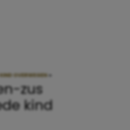
 KIND OVERWEGEN
»
DOOR DEZE UBERSCHATTIGE 
en-zus
ede kind