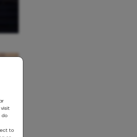
ar
visit
s do
ject to