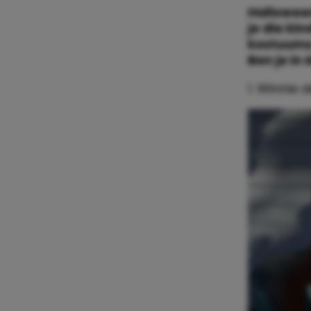
Halloween
je die ki
kostuums 
Ben je in
1. Winnie 