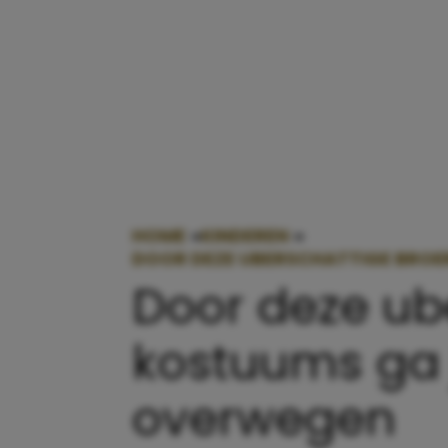
HOME
»
KINDEREN
»
DOOR DEZE UBERSCHATTIGE BROE
Door deze ub
kostuums ga 
overwegen