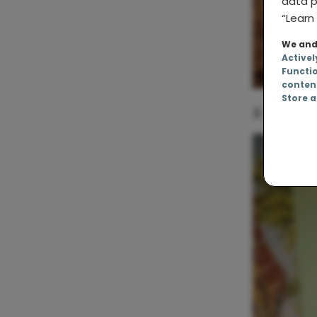
data p
“Learn 
We and 
Activel
Functi
conten
Store a
3. Tomate