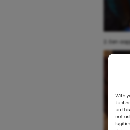
2. Een aap
With 
techno
on thi
not as
legiti