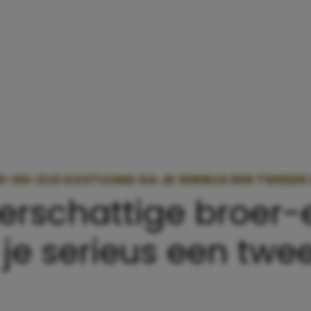
R-EN-ZUS KOSTUUMS GA JE SERIEUS EEN TWEEDE
erschattige broer-
je serieus een twe