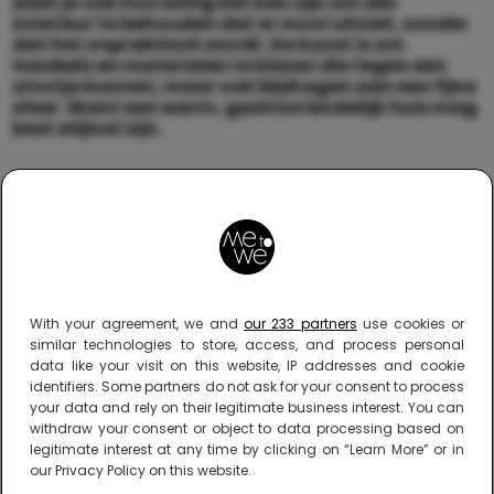
weet je ook hoe lastig het kan zijn om een
interieur te behouden dat er mooi uitziet, zonder
dat het onpraktisch wordt. De kunst is om
meubels en materialen te kiezen die tegen een
stootje kunnen, maar ook bijdragen aan een fijne
sfeer. Want een warm, gezinsvriendelijk huis mag
best stijlvol zijn.
With your agreement, we and
our 233 partners
use cookies or
similar technologies to store, access, and process personal
data like your visit on this website, IP addresses and cookie
identifiers. Some partners do not ask for your consent to process
your data and rely on their legitimate business interest. You can
withdraw your consent or object to data processing based on
legitimate interest at any time by clicking on “Learn More” or in
our Privacy Policy on this website.