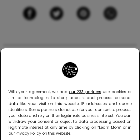
kinderen
uitje
Wonen met kinderen: zo
With your agreement, we and
our 233 partners
use cookies or
creëer je een huis dat
similar technologies to store, access, and process personal
data like your visit on this website, IP addresses and cookie
mooi en praktisch blijft
identifiers. Some partners do not ask for your consent to process
your data and rely on their legitimate business interest. You can
withdraw your consent or object to data processing based on
legitimate interest at any time by clicking on “Learn More” or in
our Privacy Policy on this website.