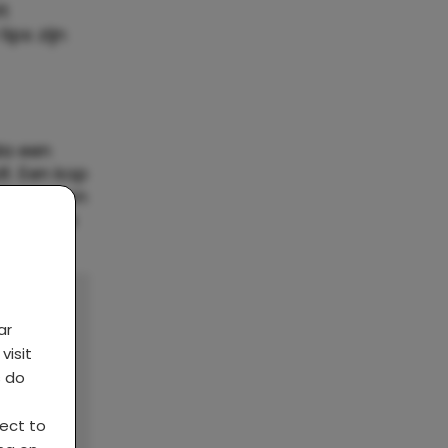
ft
ips zijn
da een
t. Een kop
 of gewoon
ar het is
ar
visit
s do
ject to