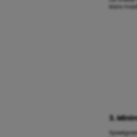
klare maal
3. Mini
Speelgoed