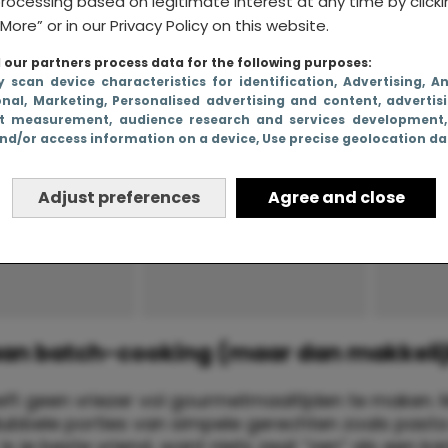
rocessing based on legitimate interest at any time by click
More” or in our Privacy Policy on this website.
our partners process data for the following purposes:
y scan device characteristics for identification
, Advertising
, A
onal
, Marketing
, Personalised advertising and content, advertis
t measurement, audience research and services development
nd/or access information on a device
, Use precise geolocation d
Adjust preferences
Agree and close
aan batch-cooking (maar dan makkeli
oeft geen vriezer vol gourmetmaaltijden te maken.
bbele porties van simpele gerechten zoals pasta
 is je beste vriend, want niets zegt “zen” als een k