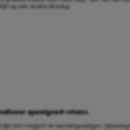
tijd op een drukke dinsdag.
maliseer speelgoed-chaos
 lijkt zich magisch te vermenigvuldigen. Oplossin