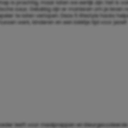
p is prachtig, maar laten we eerlijk zijn: het is o
sche saus. Gelukkig zijn er manieren om je leven n
peler te laten verlopen. Deze 5 lifestyle hacks help
tussen werk, kinderen en een béétje tijd voor jezelf.
eder leeft voor mealpreppen en kleurgecodeerde