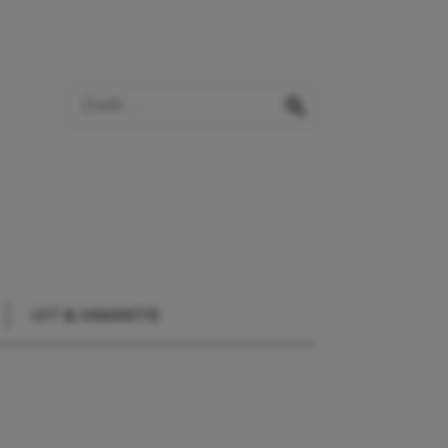
Zoek op de website
zoeken
UIT & VAKANTIE