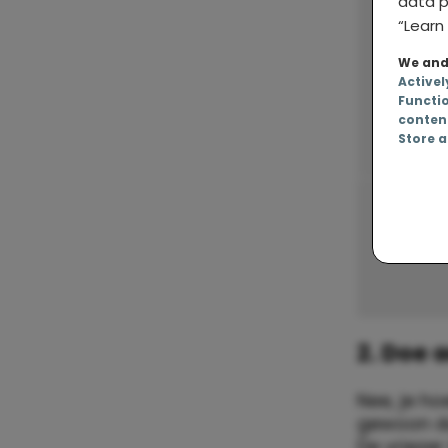
data p
“Learn 
We and 
Activel
Functi
conten
Store a
2. Doe 
Nee, je h
gewoon du
De vriezer