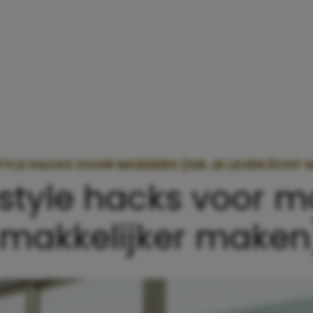
STYLE HACKS VOOR MOEDERS (DIE JE LEVEN ÉCHT
estyle hacks voor 
t makkelijker maken