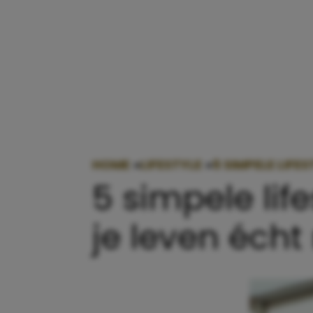
HOME
»
LIFESTYLE
»
5 SIMPELE LIFE
5 simpele lif
je leven éch