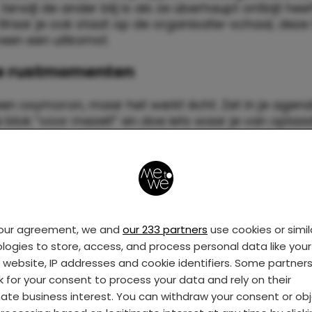
terwijl de ander blij is als ze überhaupt ontbijt hee
Waar je ook staat op de organisatie-schaal, deze t
reen een uitkomst.
 je rustmomenten
 een oxymoron, maar het werkt écht. Zet in je agen
e blok “voor mezelf” en doe iets waar je van oplaad
er dat iemand eraan slurpt, een korte wandeling,
 je socials scrollen. Het mag egoïstisch voelen, ma
g.
your agreement, we and
our 233 partners
use cookies or simil
logies to store, access, and process personal data like your 
s website, IP addresses and cookie identifiers. Some partner
k for your consent to process your data and rely on their
mate business interest. You can withdraw your consent or ob