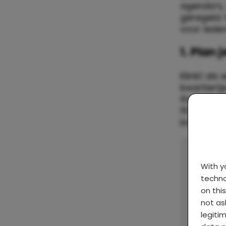
agenda’s, 
geregeld. 
voor iede
1. Plan
Klinkt als
kwartiertj
thee zond
15 minuten
broodnodi
With 
techno
on thi
not as
legiti