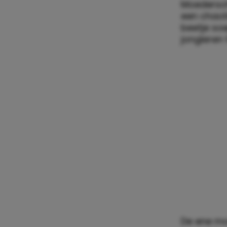
Moederscha
een chaoti
beetje soe
jongleren 
De ene mo