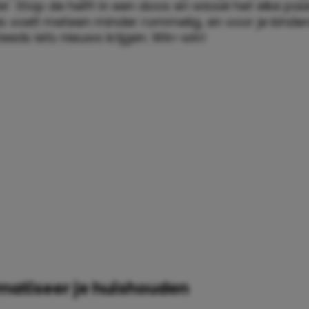
ie’. Stop de helft in een doos en wissel het elke pa
s voelt meteen minder rommelig, en voor je kinder
teeds iets nieuws krijgen. Win-win!
matiseer je huishouden