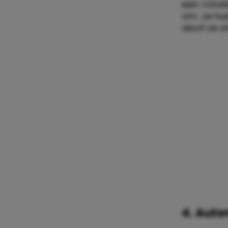
een ‘rotat
om. Je hui
alsof ze s
4. Auto