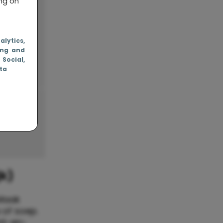
ing on
nalytics
,
ing and
, Social
,
ata
jk)
 Maak
 of soep.
ant-en-