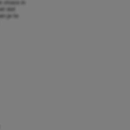
ok chaos in
et dat
en je te