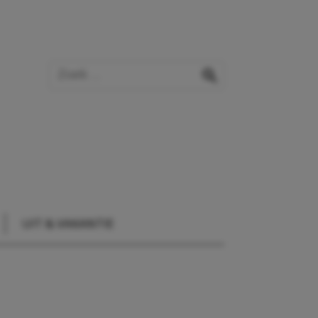
Zoek op de website
zoeken
UIT & VAKANTIE