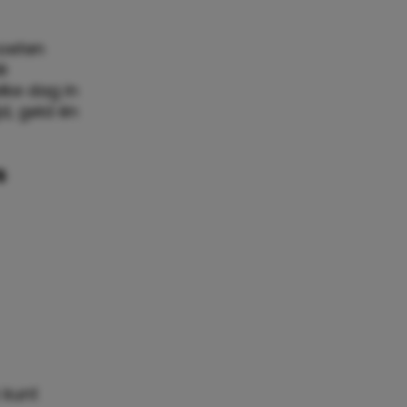
moeten
é
lke dag in
d, geld én
s
 kunt