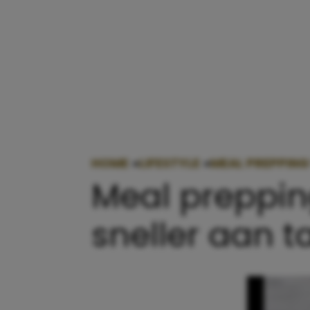
HOME
»
LIFESTYLE
»
MEAL PREPPING
Meal preppin
sneller aan ta