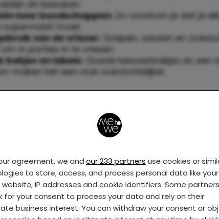
eiden en bewaren.
 één keer boodschappen:
Zo voorkom je dat je el
e supermarkt moet.
ebruik van de vriezer:
Soepen, sauzen en ovensch
om in porties in te vriezen.
 bakjes en labels:
Goede bewaarbakjes en een l
m maken het een stuk overzichtelijker.
me meal prep hacks
roente alvast voor de hele week en bewaar het in 
.
bbele porties en vries de helft in voor een later 
your agreement, we and
our 233 partners
use cookies or simil
tbijt en lunch vooruit (overnight oats, wraps, sala
logies to store, access, and process personal data like your 
 de slowcooker of instant pot—zet ‘s ochtends aan
s website, IP addresses and cookie identifiers. Some partner
‘s avonds klaar.
k for your consent to process your data and rely on their
mate business interest. You can withdraw your consent or ob