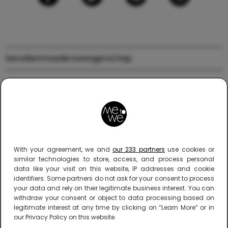
bevallen
moeder
zwangerschap
Traumatische bevalling:
als de geboorte niet voelt
With your agreement, we and
our 233 partners
use cookies or
als een roze wolk
similar technologies to store, access, and process personal
data like your visit on this website, IP addresses and cookie
identifiers. Some partners do not ask for your consent to process
your data and rely on their legitimate business interest. You can
withdraw your consent or object to data processing based on
legitimate interest at any time by clicking on “Learn More” or in
our Privacy Policy on this website.