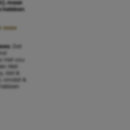
4), maar
en hebben
r onze
twee.
Dat
end
s níet zou
en. Met
, dat ik
n, omdat ik
r hebben