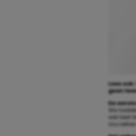
Lees ook:
geen twee
De eerst
We hadden
wel heel t
zou lukke