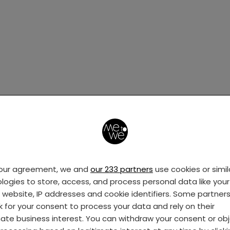
e drie maanden, vier, vijf. Een jaar.
Ik werd maar
n ging naar de huisarts, die me naar de gynaeco
Na heel wat onderzoeken bleek dat er van alles aa
ad cystes en endometriose. Er was iets met mijn 
e arts letterlijk zei: je eerste zwangerschap is ec
your agreement, we and
our 233 partners
use cookies or simil
weest. We probeerden IUI, waarvoor ik mezelf mo
logies to store, access, and process personal data like your 
, dat vond ik verschrikkelijk. Ik voelde me moe en d
s website, IP addresses and cookie identifiers. Some partner
ormonen en Jurgen en ik hadden veel ruzie doorda
k for your consent to process your data and rely on their
k gedroeg.
mate business interest. You can withdraw your consent or ob