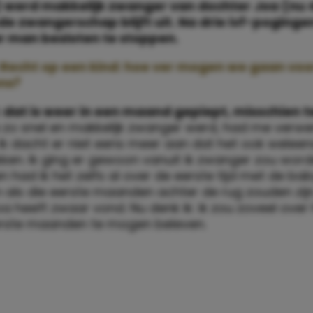
) werd makkelijk zwanger van dochter Joa (nu 
e zwangerschap blijft uit. Na drie ivf-poging
ar man besloten te stoppen.
Recht op een kind: hoe ver mogen we gaan voo
ns?
: dat is weer in een maand gepiept, misschien 
a zo snel en makkelijk zwanger werd, had me verw
Ik dacht er niet eens meer aan dat het ook weleen
kken. Ik ging er gewoon vanuit ik zwanger zou word
n had ik het zelfs al over de eerste tijd met de baby
ijn als die eerste maanden achter de rug zouden zij
a heeft zwaar vond. Nu denk ik: ik zou zoveel ove
rste maanden te mogen beleven.