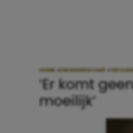
HOME
»
ZWANGERSCHAP
»
‘ER KOM
‘Er komt geen
moeilijk’