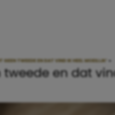
T GEEN TWEEDE EN DAT VIND IK HEEL MOEILIJK’
»
‘
 tweede en dat vind