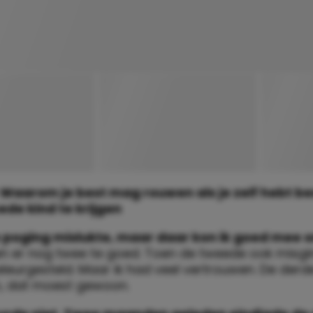
 Waarom je best mag rouwen als je zelf hebt be
de kind te krijgen
e poging mislukte, maar daar kon ik goed mee
 er nog twee te goed. Toen de tweede ook misgin
eleurgesteld. Maar ik had veel vertrouwen. De der
n, dat moest gewoon.