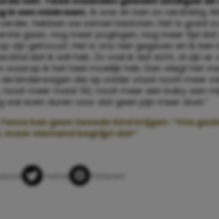
urde niet. Twee maanden geleden eindigde de
g in een miskraam.
Ik was en ben zo verdrietig. 
verder, hebben we samen besloten. Het is goed zo. 
terste gaan, nog meer pogingen, nog meer tijd dat
p zijn gefocust. Het is ons niet gegeven en ik ben 
ke kind dat ik wél heb. Zo voel ik dat echt, al zijn er
waarop ik het heel moeilijk heb. Dan vliegt het m
k de kinderwagen die op zolder staat nooit meer za
, nooit meer maat 50, nooit meer een baby aan mij
g wel even duren voor dat geen pijn meer doet.”
Tessa kan geen tweede kind krijgen: “Ons gezin 
, maar niemand begrijpt dat”
app
ebook
Twitter
Pinterest