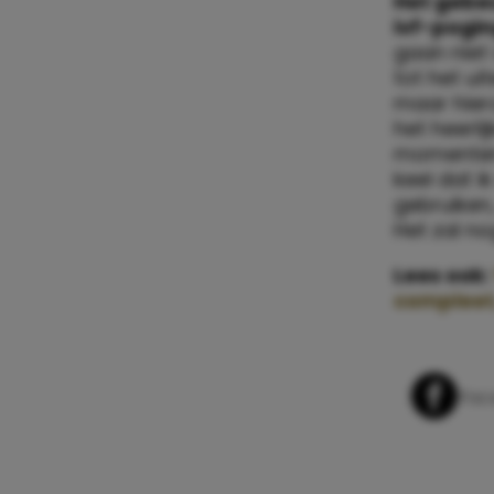
Het gebe
ivf-pogin
gaan niet 
tot het ui
maar hiero
het heerlij
momenten 
keel dat i
gebruiken
Het zal no
Lees ook:
compleet
Whats
Fac