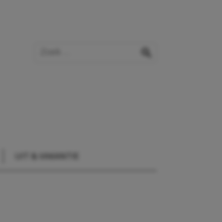
Zoek op de website
zoeken
UIT & VAKANTIE