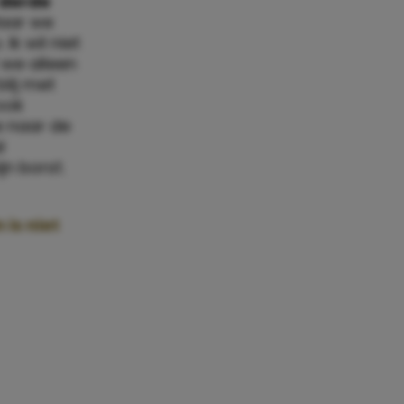
 derde
Maar we
Ik wil niet
 we alleen
blij met
 ook
e naar de
l
n borst.
is niet