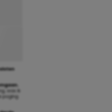
sloten
 omgaan.
g, was ik
de poging