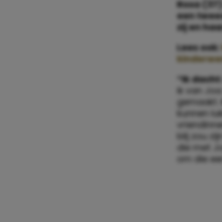
Rosa (37
een tweed
zij en ha
Lees ook:
kinderwe
“Ik dacht
ik van Jo
gemaakt. 
kunnen lu
vriendinne
blij zou z
die met Jo
om die ee