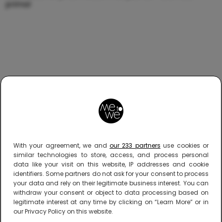
prima!
With your agreement, we and
our 233 partners
use cookies or
similar technologies to store, access, and process personal
data like your visit on this website, IP addresses and cookie
identifiers. Some partners do not ask for your consent to process
4. Bevallingsposities zijn zelden
your data and rely on their legitimate business interest. You can
standaard
withdraw your consent or object to data processing based on
legitimate interest at any time by clicking on “Learn More” or in
our Privacy Policy on this website.
Op tv zie je altijd dezelfde bevallingspositie: liggend op