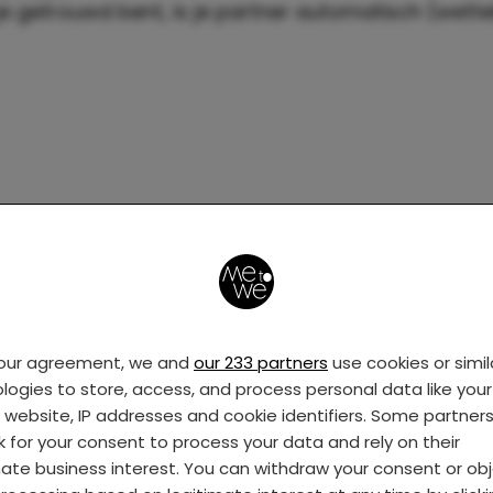
 getrouwd bent, is je partner automatisch (wettel
your agreement, we and
our 233 partners
use cookies or simil
logies to store, access, and process personal data like your 
s website, IP addresses and cookie identifiers. Some partner
erkennen?
k for your consent to process your data and rely on their
 tussen jou en je kind een juridische band ontsta
mate business interest. You can withdraw your consent or ob
chtelijke betrekking)