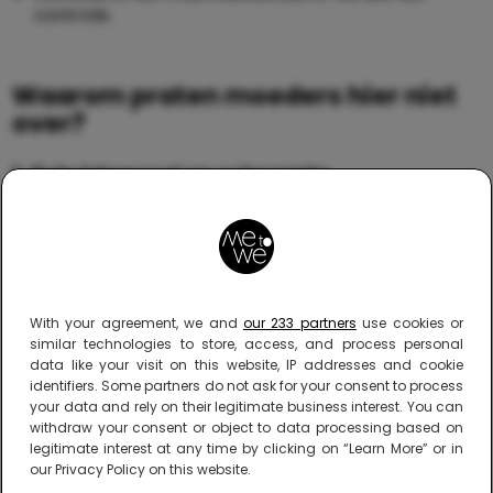
controle.
Waarom praten moeders hier niet
over?
1. Schuldgevoel en schaamte
Veel moeders denken: “Mijn baby is gezond, dus ik
mag niet klagen.” Maar dat jouw baby het goed doet,
betekent niet dat jouw ervaring niet telt.
2. Verwachting van een roze wolk
With your agreement, we and
our 233 partners
use cookies or
similar technologies to store, access, and process personal
data like your visit on this website, IP addresses and cookie
De maatschappij schetst een beeld van bevallen als
identifiers. Some partners do not ask for your consent to process
iets moois en krachtigs. Als jouw ervaring anders was,
your data and rely on their legitimate business interest. You can
kan het voelen alsof je hebt gefaald.
withdraw your consent or object to data processing based on
legitimate interest at any time by clicking on “Learn More” or in
3. Anderen begrijpen het niet
our Privacy Policy on this website.